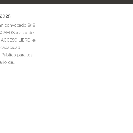
2025
an convocado 898
SCAM (Servicio de
a ACCESO LIBRE, 45
iscapacidad
 Público para los
ario de…