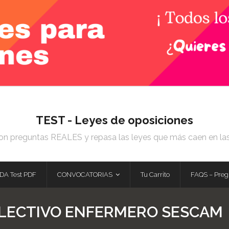
TEST - Leyes de oposiciones
on preguntas REALES y repasa las leyes que más caen en la
DA Test PDF
CONVOCATORIAS
Tu Carrito
FAQS – Preg
LECTIVO ENFERMERO SESCAM