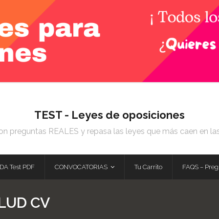
TEST - Leyes de oposiciones
on preguntas REALES y repasa las leyes que más caen en la
DA Test PDF
CONVOCATORIAS
Tu Carrito
FAQS – Preg
LUD CV