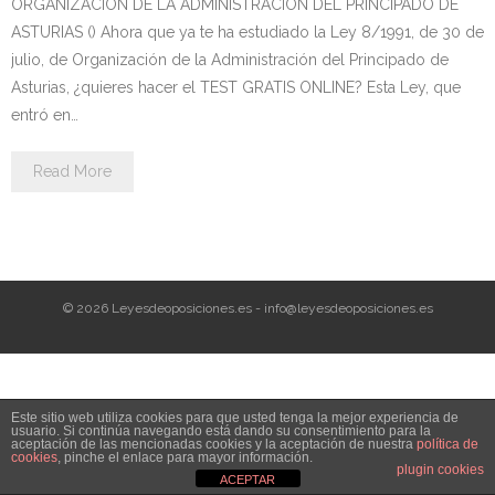
ORGANIZACIÓN DE LA ADMINISTRACIÓN DEL PRINCIPADO DE
Personalidad Jurídica PROPIA
ASTURIAS () Ahora que ya te ha estudiado la Ley 8/1991, de 30 de
julio, de Organización de la Administración del Principado de
- La Administración Pública en La Constitución
Asturias, ¿quieres hacer el TEST GRATIS ONLINE? Esta Ley, que
- Qué se entiende por CONSOLIDACIÓN y por
entró en…
ESTABILIZACIÓN de Empleo
Read More
TIENDA Test PDF
CONVOCATORIAS
- TEST de Auxilio Judicial 2026
© 2026 Leyesdeoposiciones.es - info@leyesdeoposiciones.es
- OPOSICIÓN Auxilio Judicial, turno libre – 2025
- OPOSICIÓN Tramitación procesal y Administrativa –
Este sitio web utiliza cookies para que usted tenga la mejor experiencia de
2025
usuario. Si continúa navegando está dando su consentimiento para la
aceptación de las mencionadas cookies y la aceptación de nuestra
política de
cookies
, pinche el enlace para mayor información.
- OPOSICIÓN Gestión Procesal, turno libre – 2025
plugin cookies
ACEPTAR