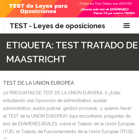
Skip
to
content
TEST - Leyes de oposiciones
Inicio
ETIQUETA:
TEST TRATADO DE
TEST Gratis
MAASTRICHT
Preguntas
TEST DE LA UNIÓN EUROPEA
- Diferencia entre propuesta y proposición de ley
20 PREGUNTAS DE TEST DE LA UNIÓN EUROPEA () ¿Estás
- Qué es la competencia administrativa
estudiando una Oposición de administrativo, auxiliar
administrativo, auxilio judicial, gestión procesal…..y quieres hacer
- ¿Es PRECEPTIVO el Recurso de Alzada? ¿Y
el TEST de la UNIÓN EUROPEA? Aquí encontrarás preguntas de
POTESTATIVO, FACULTATIVO?
test de EXÁMENES REALES, sobre el Tratado de la Unión Europea
(TUE), el Tratado de Funcionamiento de la Unión Europea (TFUE),
- Diferencia entre Personalidad Jurídica PLENA y