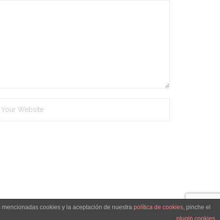
as mencionadas cookies y la aceptación de nuestra
política de cookies
, pinche el
ica de cookies
Condiciones Generales de Venta
Contacto
plugin cookies