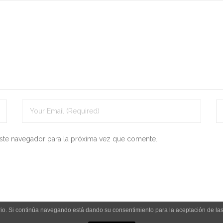
ste navegador para la próxima vez que comente.
uario. Si continúa navegando está dando su consentimiento para la aceptación de l
Aviso legal y política de privacidad
Polít