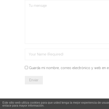
Guarda mi nombre, correo electrónico y web en e
Este sitio web utiliza cookies para que usted tenga la mejor experiencia de us
enlace para mayor información.
© 2026 Leyesdeoposiciones.es - info@leyesdeoposiciones.es