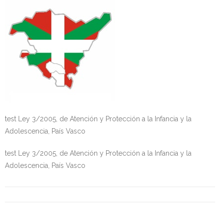
Personalidad Jurídica PROPIA
- La Administración Pública en La Constitución
- Qué se entiende por CONSOLIDACIÓN y por
ESTABILIZACIÓN de Empleo
TIENDA Test PDF
CONVOCATORIAS
test Ley 3/2005, de Atención y Protección a la Infancia y la
- TEST de Auxilio Judicial 2026
Adolescencia, País Vasco
- OPOSICIÓN Auxilio Judicial, turno libre – 2025
test Ley 3/2005, de Atención y Protección a la Infancia y la
Adolescencia, País Vasco
- OPOSICIÓN Tramitación procesal y Administrativa –
2025
- OPOSICIÓN Gestión Procesal, turno libre – 2025