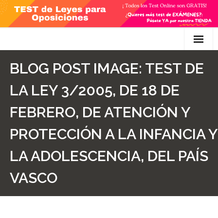
Skip
to
content
Inicio
BLOG POST IMAGE:
TEST DE
TEST Gratis
LA LEY 3/2005, DE 18 DE
Preguntas
FEBRERO, DE ATENCIÓN Y
- Diferencia entre propuesta y proposición de ley
PROTECCIÓN A LA INFANCIA Y
- Qué es la competencia administrativa
LA ADOLESCENCIA, DEL PAÍS
- ¿Es PRECEPTIVO el Recurso de Alzada? ¿Y
VASCO
POTESTATIVO, FACULTATIVO?
- Diferencia entre Personalidad Jurídica PLENA y