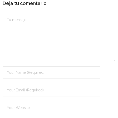
Deja tu comentario
- OPOSICIÓN Auxiliar Administrativo del Estado - 2024
- OPOSICIÓN Administrativo del Estado - 2024
- Seguridad Social
- - OPOSICIÓN Gestión Seguridad Social – 2025
- - OPOSICIÓN Administrativo Seguridad Social – 2025
- - OPOSICIÓN Administrativo Seguridad Social - 2024
- Andalucía
- - TEST de Auxiliar Administrativo SAS 2026
- - OPOSICIÓN Administrativo SAS – 2025
- - OPOSICIÓN Auxiliar Administrativo SAS – 2025