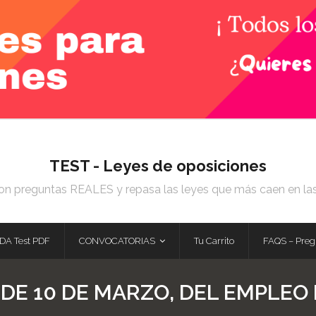
TEST - Leyes de oposiciones
on preguntas REALES y repasa las leyes que más caen en la
DA Test PDF
CONVOCATORIAS
Tu Carrito
FAQS – Preg
, DE 10 DE MARZO, DEL EMPLEO