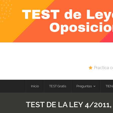
Skip
to
content
Practica c
Inicio
TEST Gratis
Preguntas
TIEN
TEST DE LA LEY 4/2011