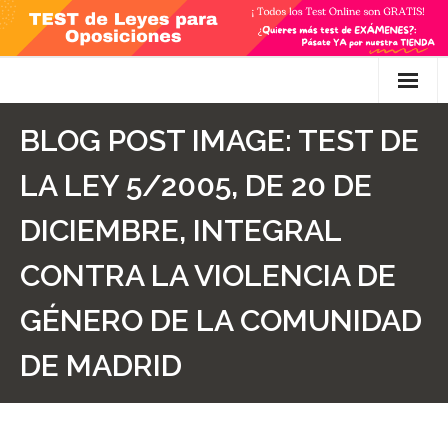
Skip
to
content
Inicio
BLOG POST IMAGE:
TEST DE
TEST Gratis
LA LEY 5/2005, DE 20 DE
Preguntas
DICIEMBRE, INTEGRAL
- Diferencia entre propuesta y proposición de ley
CONTRA LA VIOLENCIA DE
- Qué es la competencia administrativa
GÉNERO DE LA COMUNIDAD
- ¿Es PRECEPTIVO el Recurso de Alzada? ¿Y
DE MADRID
POTESTATIVO, FACULTATIVO?
- Diferencia entre Personalidad Jurídica PLENA y