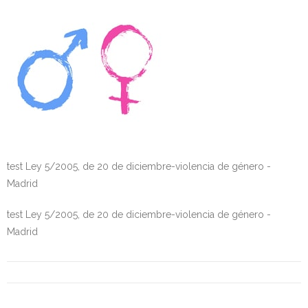
Personalidad Jurídica PROPIA
- La Administración Pública en La Constitución
- Qué se entiende por CONSOLIDACIÓN y por
ESTABILIZACIÓN de Empleo
TIENDA Test PDF
CONVOCATORIAS
test Ley 5/2005, de 20 de diciembre-violencia de género -
- TEST de Auxilio Judicial 2026
Madrid
- OPOSICIÓN Auxilio Judicial, turno libre – 2025
test Ley 5/2005, de 20 de diciembre-violencia de género -
Madrid
- OPOSICIÓN Tramitación procesal y Administrativa –
2025
- OPOSICIÓN Gestión Procesal, turno libre – 2025