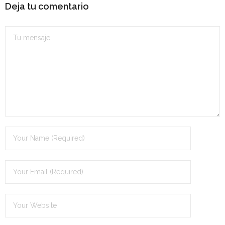
Deja tu comentario
- OPOSICIÓN Auxiliar Administrativo del Estado - 2024
- OPOSICIÓN Administrativo del Estado - 2024
- Seguridad Social
- - OPOSICIÓN Gestión Seguridad Social – 2025
- - OPOSICIÓN Administrativo Seguridad Social – 2025
- - OPOSICIÓN Administrativo Seguridad Social - 2024
- Andalucía
- - TEST de Auxiliar Administrativo SAS 2026
- - OPOSICIÓN Administrativo SAS – 2025
- - OPOSICIÓN Auxiliar Administrativo SAS – 2025