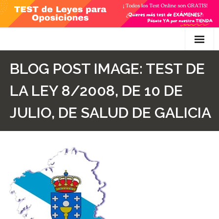
Skip
to
content
Inicio
BLOG POST IMAGE:
TEST DE
TEST Gratis
LA LEY 8/2008, DE 10 DE
Preguntas
JULIO, DE SALUD DE GALICIA
- Diferencia entre propuesta y proposición de ley
- Qué es la competencia administrativa
- ¿Es PRECEPTIVO el Recurso de Alzada? ¿Y
POTESTATIVO, FACULTATIVO?
- Diferencia entre Personalidad Jurídica PLENA y