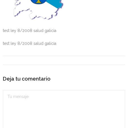
Personalidad Jurídica PROPIA
- La Administración Pública en La Constitución
- Qué se entiende por CONSOLIDACIÓN y por
test ley 8/2008 salud galicia
ESTABILIZACIÓN de Empleo
test ley 8/2008 salud galicia
TIENDA Test PDF
CONVOCATORIAS
- TEST de Auxilio Judicial 2026
Deja tu comentario
- OPOSICIÓN Auxilio Judicial, turno libre – 2025
- OPOSICIÓN Tramitación procesal y Administrativa –
2025
- OPOSICIÓN Gestión Procesal, turno libre – 2025