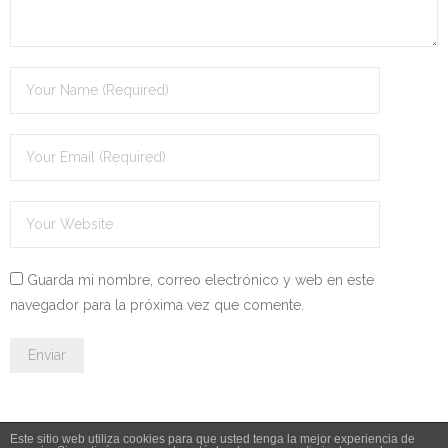
- OPOSICIÓN Auxiliar Administrativo del Estado - 2024
- OPOSICIÓN Administrativo del Estado - 2024
- Seguridad Social
- - OPOSICIÓN Gestión Seguridad Social – 2025
- - OPOSICIÓN Administrativo Seguridad Social – 2025
- - OPOSICIÓN Administrativo Seguridad Social - 2024
Guarda mi nombre, correo electrónico y web en este
- Andalucía
navegador para la próxima vez que comente.
- - TEST de Auxiliar Administrativo SAS 2026
- - OPOSICIÓN Administrativo SAS – 2025
- - OPOSICIÓN Auxiliar Administrativo SAS – 2025
Este sitio web utiliza cookies para que usted tenga la mejor experiencia de