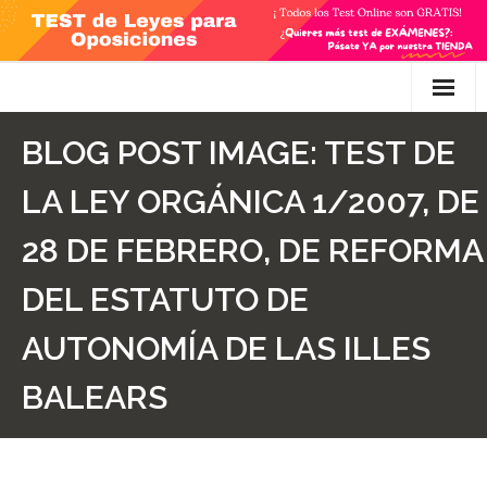
Skip
to
content
Inicio
BLOG POST IMAGE:
TEST DE
TEST Gratis
LA LEY ORGÁNICA 1/2007, DE
Preguntas
28 DE FEBRERO, DE REFORMA
- Diferencia entre propuesta y proposición de ley
DEL ESTATUTO DE
- Qué es la competencia administrativa
AUTONOMÍA DE LAS ILLES
- ¿Es PRECEPTIVO el Recurso de Alzada? ¿Y
BALEARS
POTESTATIVO, FACULTATIVO?
- Diferencia entre Personalidad Jurídica PLENA y