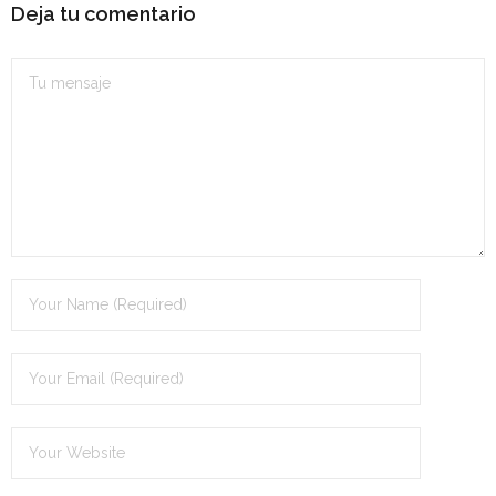
Deja tu comentario
- OPOSICIÓN Auxiliar Administrativo del Estado - 2024
- OPOSICIÓN Administrativo del Estado - 2024
- Seguridad Social
- - OPOSICIÓN Gestión Seguridad Social – 2025
- - OPOSICIÓN Administrativo Seguridad Social – 2025
- - OPOSICIÓN Administrativo Seguridad Social - 2024
- Andalucía
- - TEST de Auxiliar Administrativo SAS 2026
- - OPOSICIÓN Administrativo SAS – 2025
- - OPOSICIÓN Auxiliar Administrativo SAS – 2025