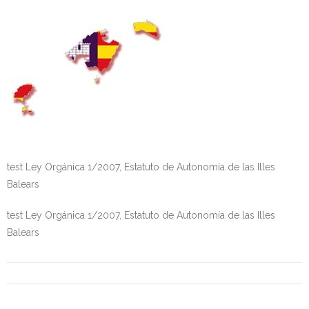
Personalidad Jurídica PROPIA
- La Administración Pública en La Constitución
- Qué se entiende por CONSOLIDACIÓN y por
ESTABILIZACIÓN de Empleo
TIENDA Test PDF
CONVOCATORIAS
test Ley Orgánica 1/2007, Estatuto de Autonomía de las Illes
- TEST de Auxilio Judicial 2026
Balears
- OPOSICIÓN Auxilio Judicial, turno libre – 2025
test Ley Orgánica 1/2007, Estatuto de Autonomía de las Illes
Balears
- OPOSICIÓN Tramitación procesal y Administrativa –
2025
- OPOSICIÓN Gestión Procesal, turno libre – 2025