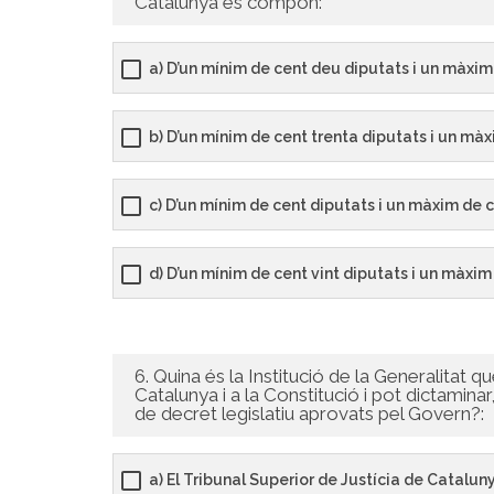
Catalunya es compon:
a) D’un mínim de cent deu diputats i un màxim
b) D’un mínim de cent trenta diputats i un màx
c) D’un mínim de cent diputats i un màxim de 
d) D’un mínim de cent vint diputats i un màxim
6. Quina és la Institució de la Generalitat q
Catalunya i a la Constitució i pot dictaminar
de decret legislatiu aprovats pel Govern?:
a) El Tribunal Superior de Justícia de Catalun