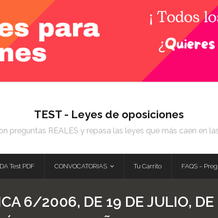
TEST - Leyes de oposiciones
on preguntas REALES y repasa las leyes que más caen en la
DA Test PDF
CONVOCATORIAS
Tu Carrito
FAQS – Preg
CA 6/2006, DE 19 DE JULIO, D