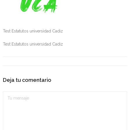
Personalidad Jurídica PROPIA
- La Administración Pública en La Constitución
- Qué se entiende por CONSOLIDACIÓN y por
Test Estatutos universidad Cadiz
ESTABILIZACIÓN de Empleo
Test Estatutos universidad Cadiz
TIENDA Test PDF
CONVOCATORIAS
- TEST de Auxilio Judicial 2026
Deja tu comentario
- OPOSICIÓN Auxilio Judicial, turno libre – 2025
- OPOSICIÓN Tramitación procesal y Administrativa –
2025
- OPOSICIÓN Gestión Procesal, turno libre – 2025