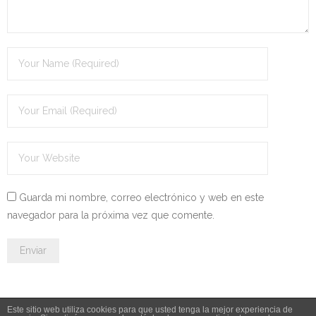
- OPOSICIÓN Auxiliar Administrativo del Estado - 2024
- OPOSICIÓN Administrativo del Estado - 2024
- Seguridad Social
- - OPOSICIÓN Gestión Seguridad Social – 2025
- - OPOSICIÓN Administrativo Seguridad Social – 2025
- - OPOSICIÓN Administrativo Seguridad Social - 2024
Guarda mi nombre, correo electrónico y web en este
- Andalucía
navegador para la próxima vez que comente.
- - TEST de Auxiliar Administrativo SAS 2026
- - OPOSICIÓN Administrativo SAS – 2025
- - OPOSICIÓN Auxiliar Administrativo SAS – 2025
Este sitio web utiliza cookies para que usted tenga la mejor experiencia de