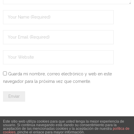
- - OPOSICIÓN Celador SAS – 2025
- - OPOSICIÓN Auxiliar Administrativo de la Junta de
Andalucía - 2024
- - OPOSICIÓN Administrativo de la Junta de Andalucía –
2024
- Aragón
Guarda mi nombre, correo electrónico y web en este
- - TEST de Auxiliar Administrativo DGA Aragón 2026
navegador para la próxima vez que comente.
- - TEST de Administrativo DGA Aragón 2026
- - OPOSICIÓN Auxiliar Administrativo Universidad
Zaragoza Unizar - 2025
Este sitio web utiliza cookies para que usted tenga la mejor experiencia de
usuario. Si continúa navegando está dando su consentimiento para la
- Castilla-La Mancha
aceptación de las mencionadas cookies y la aceptación de nuestra
política de
© 2026 Leyesdeoposiciones.es - info@leyesdeoposiciones.es
cookies
, pinche el enlace para mayor información.