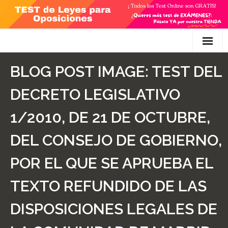
Skip
to
content
Inicio
BLOG POST IMAGE:
TEST DEL
TEST Gratis
DECRETO LEGISLATIVO
Preguntas
1/2010, DE 21 DE OCTUBRE,
- Diferencia entre propuesta y proposición de ley
DEL CONSEJO DE GOBIERNO,
- Qué es la competencia administrativa
POR EL QUE SE APRUEBA EL
- ¿Es PRECEPTIVO el Recurso de Alzada? ¿Y
TEXTO REFUNDIDO DE LAS
POTESTATIVO, FACULTATIVO?
DISPOSICIONES LEGALES DE
- Diferencia entre Personalidad Jurídica PLENA y