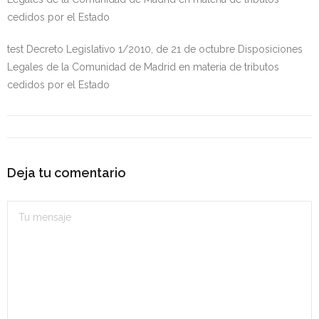
- OPOSICIÓN Auxiliar Administrativo del Estado - 2024
cedidos por el Estado
- OPOSICIÓN Administrativo del Estado - 2024
test Decreto Legislativo 1/2010, de 21 de octubre Disposiciones
Legales de la Comunidad de Madrid en materia de tributos
- Seguridad Social
cedidos por el Estado
- - OPOSICIÓN Gestión Seguridad Social – 2025
- - OPOSICIÓN Administrativo Seguridad Social – 2025
Deja tu comentario
- - OPOSICIÓN Administrativo Seguridad Social - 2024
- Andalucía
- - TEST de Auxiliar Administrativo SAS 2026
- - OPOSICIÓN Administrativo SAS – 2025
- - OPOSICIÓN Auxiliar Administrativo SAS – 2025