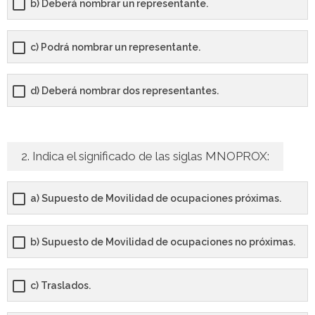
b) Deberá nombrar un representante.
- - OPOSICIÓN Auxiliar Administrativo SESCAM – Libre –
2025
c) Podrá nombrar un representante.
- - OPOSICIÓN Auxiliar de Enfermería TCAE SESCAM,
Castilla-La Mancha – Libre – 2025
d) Deberá nombrar dos representantes.
- - OPOSICIÓN Celador SESCAM – Libre – 2025
- - OPOSICIÓN Enfermero SESCAM – Libre – 2025
2. Indica el significado de las siglas MNOPROX:
- - OPOSICIÓN Cuerpo Auxiliar Administración General
a) Supuesto de Movilidad de ocupaciones próximas.
Castilla La – Mancha, turno libre – 2025
- Comun. Madrid
b) Supuesto de Movilidad de ocupaciones no próximas.
- - TEST de Auxiliar Administrativo Comunidad de
c) Traslados.
Madrid 2026