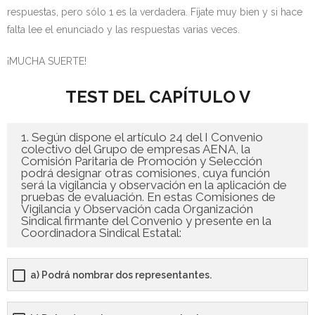
respuestas, pero sólo 1 es la verdadera. Fíjate muy bien y si hace
- - OPOSICIÓN Celador SAS – 2025
falta lee el enunciado y las respuestas varias veces.
- - OPOSICIÓN Auxiliar Administrativo de la Junta de
¡MUCHA SUERTE!
Andalucía - 2024
TEST DEL CAPÍTULO V
- - OPOSICIÓN Administrativo de la Junta de Andalucía –
2024
1. Según dispone el artículo 24 del I Convenio
colectivo del Grupo de empresas AENA, la
- Aragón
Comisión Paritaria de Promoción y Selección
podrá designar otras comisiones, cuya función
será la vigilancia y observación en la aplicación de
- - TEST de Auxiliar Administrativo DGA Aragón 2026
pruebas de evaluación. En estas Comisiones de
Vigilancia y Observación cada Organización
Sindical firmante del Convenio y presente en la
- - TEST de Administrativo DGA Aragón 2026
Coordinadora Sindical Estatal:
- - OPOSICIÓN Auxiliar Administrativo Universidad
Zaragoza Unizar - 2025
a) Podrá nombrar dos representantes.
- Castilla-La Mancha