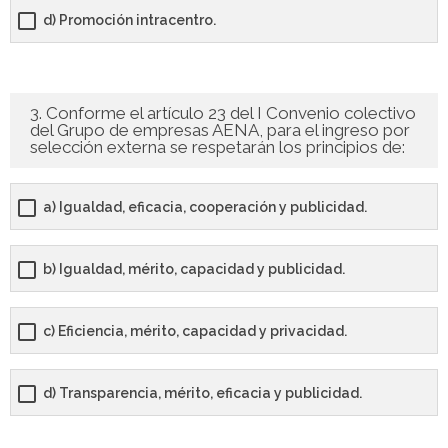
- - TEST de Administrativo Comunidad de Madrid 2026
d) Promoción intracentro.
- Comun. Valenciana
- - TEST de Auxiliar Administrativo Generalitat Valenciana
3. Conforme el artículo 23 del I Convenio colectivo
2026
del Grupo de empresas AENA, para el ingreso por
selección externa se respetarán los principios de:
- - TEST de Administrativo Generalitat Valenciana 2026
a) Igualdad, eficacia, cooperación y publicidad.
- - Oposición ADMINISTRATIVO de la GENERALITAT
VALENCIANA – Turno Libre 2025
b) Igualdad, mérito, capacidad y publicidad.
Tu Carrito
FAQS – Preguntas Frecuentes
c) Eficiencia, mérito, capacidad y privacidad.
0 productos
0,00 €
d) Transparencia, mérito, eficacia y publicidad.