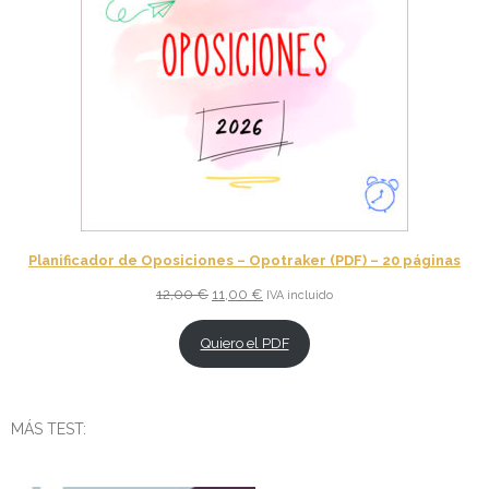
Planificador de Oposiciones – Opotraker (PDF) – 20 páginas
El
El
12,00
€
11,00
€
IVA incluido
precio
precio
original
actual
Quiero el PDF
era:
es:
12,00 €.
11,00 €.
MÁS TEST: