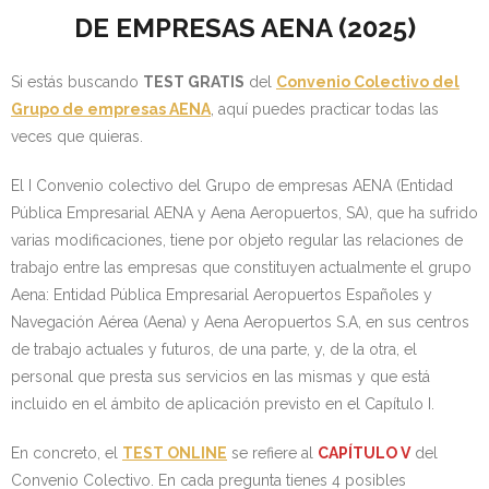
DE EMPRESAS AENA (2025)
- OPOSICIÓN Auxiliar Administrativo del Estado - 2024
- OPOSICIÓN Administrativo del Estado - 2024
Si estás buscando
TEST GRATIS
del
Convenio Colectivo del
Grupo de empresas AENA
, aquí puedes practicar todas las
- Seguridad Social
veces que quieras.
- - OPOSICIÓN Gestión Seguridad Social – 2025
El I Convenio colectivo del Grupo de empresas AENA (Entidad
Pública Empresarial AENA y Aena Aeropuertos, SA), que ha sufrido
- - OPOSICIÓN Administrativo Seguridad Social – 2025
varias modificaciones, tiene por objeto regular las relaciones de
trabajo entre las empresas que constituyen actualmente el grupo
- - OPOSICIÓN Administrativo Seguridad Social - 2024
Aena: Entidad Pública Empresarial Aeropuertos Españoles y
Navegación Aérea (Aena) y Aena Aeropuertos S.A, en sus centros
- Andalucía
de trabajo actuales y futuros, de una parte, y, de la otra, el
personal que presta sus servicios en las mismas y que está
- - TEST de Auxiliar Administrativo SAS 2026
incluido en el ámbito de aplicación previsto en el Capítulo I.
- - OPOSICIÓN Administrativo SAS – 2025
En concreto, el
TEST ONLINE
se refiere al
CAPÍTULO V
del
- - OPOSICIÓN Auxiliar Administrativo SAS – 2025
Convenio Colectivo. En cada pregunta tienes 4 posibles