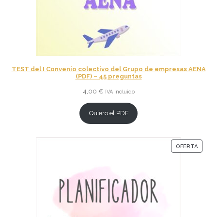
TEST del I Convenio colectivo del Grupo de empresas AENA
(PDF) – 45 preguntas
4,00
€
IVA incluido
Quiero el PDF
PROD
OFERTA
EN
OFERT