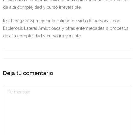
- OPOSICIÓN Auxiliar Administrativo del Estado - 2024
de alta complejidad y curso irreversible
- OPOSICIÓN Administrativo del Estado - 2024
test Ley 3/2024 mejorar la calidad de vida de personas con
Esclerosis Lateral Amiotrófica y otras enfermedades o procesos
- Seguridad Social
de alta complejidad y curso irreversible
- - OPOSICIÓN Gestión Seguridad Social – 2025
- - OPOSICIÓN Administrativo Seguridad Social – 2025
Deja tu comentario
- - OPOSICIÓN Administrativo Seguridad Social - 2024
- Andalucía
- - TEST de Auxiliar Administrativo SAS 2026
- - OPOSICIÓN Administrativo SAS – 2025
- - OPOSICIÓN Auxiliar Administrativo SAS – 2025