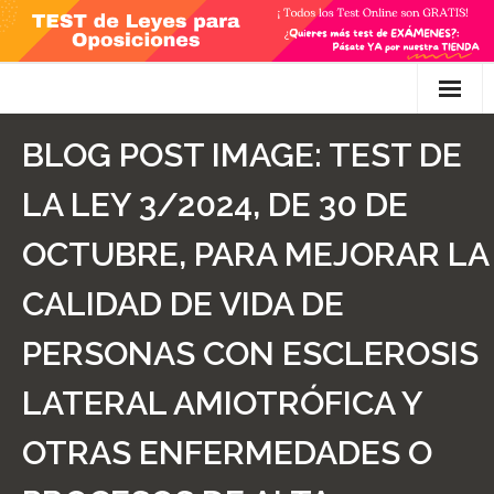
Skip
to
content
Inicio
BLOG POST IMAGE:
TEST DE
TEST Gratis
LA LEY 3/2024, DE 30 DE
Preguntas
OCTUBRE, PARA MEJORAR LA
- Diferencia entre propuesta y proposición de ley
CALIDAD DE VIDA DE
- Qué es la competencia administrativa
PERSONAS CON ESCLEROSIS
- ¿Es PRECEPTIVO el Recurso de Alzada? ¿Y
LATERAL AMIOTRÓFICA Y
POTESTATIVO, FACULTATIVO?
OTRAS ENFERMEDADES O
- Diferencia entre Personalidad Jurídica PLENA y