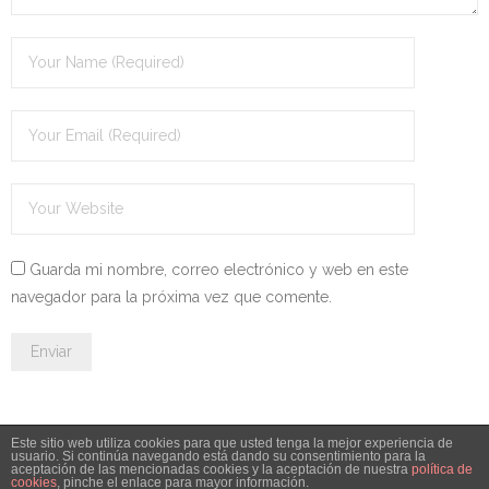
- - OPOSICIÓN Celador SAS – 2025
- - OPOSICIÓN Auxiliar Administrativo de la Junta de
Andalucía - 2024
- - OPOSICIÓN Administrativo de la Junta de Andalucía –
2024
- Aragón
Guarda mi nombre, correo electrónico y web en este
- - TEST de Auxiliar Administrativo DGA Aragón 2026
navegador para la próxima vez que comente.
- - TEST de Administrativo DGA Aragón 2026
- - OPOSICIÓN Auxiliar Administrativo Universidad
Zaragoza Unizar - 2025
Este sitio web utiliza cookies para que usted tenga la mejor experiencia de
usuario. Si continúa navegando está dando su consentimiento para la
- Castilla-La Mancha
aceptación de las mencionadas cookies y la aceptación de nuestra
política de
© 2026 Leyesdeoposiciones.es - info@leyesdeoposiciones.es
cookies
, pinche el enlace para mayor información.