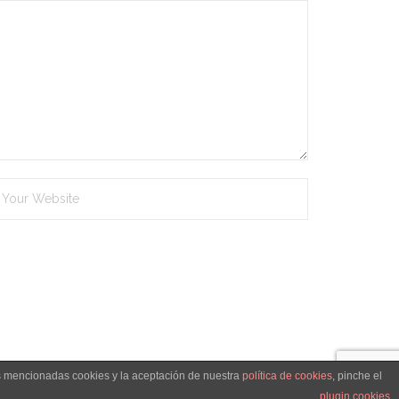
as mencionadas cookies y la aceptación de nuestra
política de cookies
, pinche el
ica de cookies
Condiciones Generales de Venta
Contacto
plugin cookies