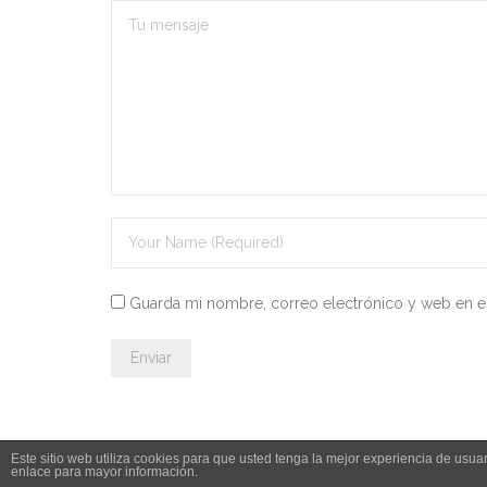
Guarda mi nombre, correo electrónico y web en e
Este sitio web utiliza cookies para que usted tenga la mejor experiencia de us
enlace para mayor información.
© 2026 Leyesdeoposiciones.es - info@leyesdeoposiciones.es