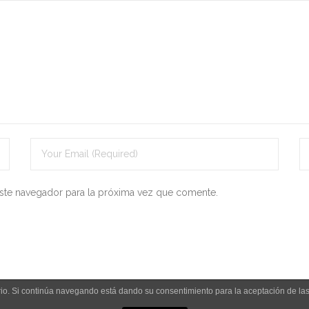
ste navegador para la próxima vez que comente.
uario. Si continúa navegando está dando su consentimiento para la aceptación de l
Aviso legal y política de privacidad
Polít