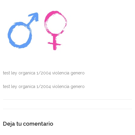
Personalidad Jurídica PROPIA
- La Administración Pública en La Constitución
- Qué se entiende por CONSOLIDACIÓN y por
ESTABILIZACIÓN de Empleo
TIENDA Test PDF
CONVOCATORIAS
test ley organica 1/2004 violencia genero
- TEST de Auxilio Judicial 2026
test ley organica 1/2004 violencia genero
- OPOSICIÓN Auxilio Judicial, turno libre – 2025
- OPOSICIÓN Tramitación procesal y Administrativa –
2025
Deja tu comentario
- OPOSICIÓN Gestión Procesal, turno libre – 2025