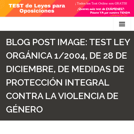
Skip
to
content
Inicio
BLOG POST IMAGE:
TEST LEY
TEST Gratis
ORGÁNICA 1/2004, DE 28 DE
Preguntas
DICIEMBRE, DE MEDIDAS DE
- Diferencia entre propuesta y proposición de ley
PROTECCIÓN INTEGRAL
- Qué es la competencia administrativa
CONTRA LA VIOLENCIA DE
- ¿Es PRECEPTIVO el Recurso de Alzada? ¿Y
GÉNERO
POTESTATIVO, FACULTATIVO?
- Diferencia entre Personalidad Jurídica PLENA y