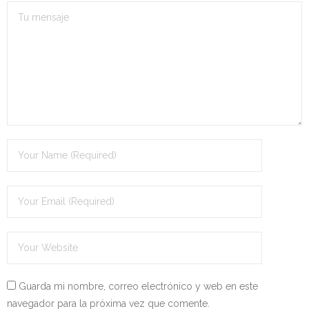
- OPOSICIÓN Auxiliar Administrativo del Estado - 2024
- OPOSICIÓN Administrativo del Estado - 2024
- Seguridad Social
- - OPOSICIÓN Gestión Seguridad Social – 2025
- - OPOSICIÓN Administrativo Seguridad Social – 2025
- - OPOSICIÓN Administrativo Seguridad Social - 2024
- Andalucía
- - TEST de Auxiliar Administrativo SAS 2026
- - OPOSICIÓN Administrativo SAS – 2025
Guarda mi nombre, correo electrónico y web en este
- - OPOSICIÓN Auxiliar Administrativo SAS – 2025
navegador para la próxima vez que comente.