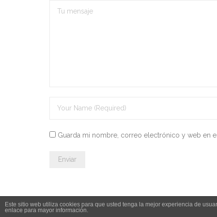
Guarda mi nombre, correo electrónico y web en e
Este sitio web utiliza cookies para que usted tenga la mejor experiencia de us
enlace para mayor información.
© 2026 Leyesdeoposiciones.es - info@leyesdeoposiciones.es