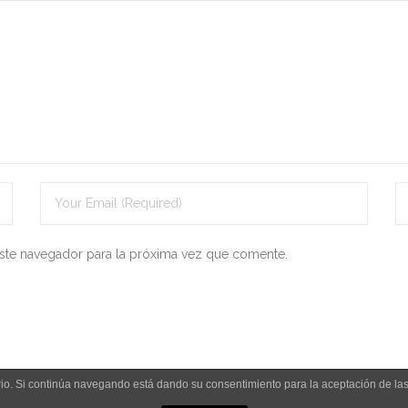
ste navegador para la próxima vez que comente.
uario. Si continúa navegando está dando su consentimiento para la aceptación de l
Aviso legal y política de privacidad
Polít