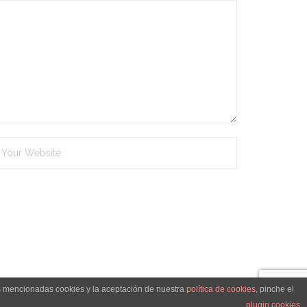
as mencionadas cookies y la aceptación de nuestra
política de cookies
, pinche el
ica de cookies
Condiciones Generales de Venta
Contacto
plugin cookies