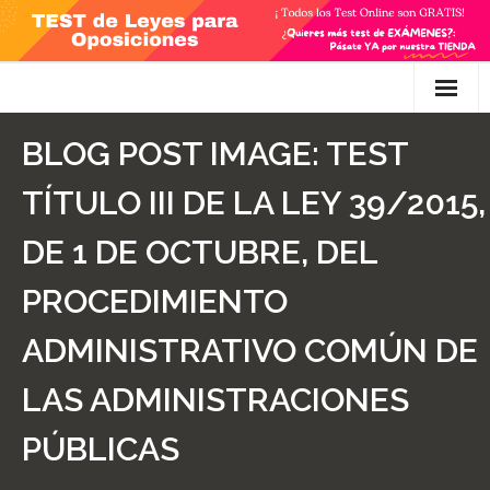
Skip
to
content
Inicio
BLOG POST IMAGE:
TEST
TEST Gratis
TÍTULO III DE LA LEY 39/2015,
Preguntas
DE 1 DE OCTUBRE, DEL
- Diferencia entre propuesta y proposición de ley
PROCEDIMIENTO
- Qué es la competencia administrativa
ADMINISTRATIVO COMÚN DE
- ¿Es PRECEPTIVO el Recurso de Alzada? ¿Y
LAS ADMINISTRACIONES
POTESTATIVO, FACULTATIVO?
PÚBLICAS
- Diferencia entre Personalidad Jurídica PLENA y