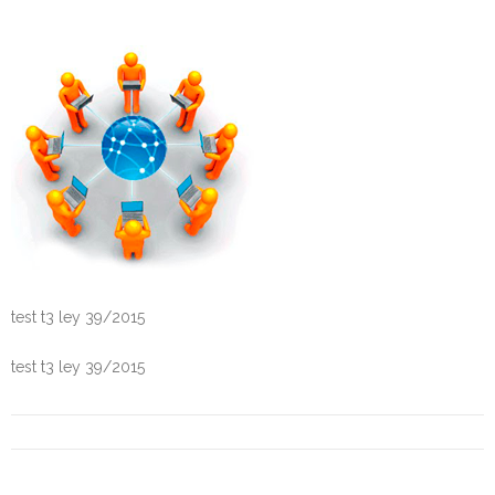
Personalidad Jurídica PROPIA
- La Administración Pública en La Constitución
- Qué se entiende por CONSOLIDACIÓN y por
ESTABILIZACIÓN de Empleo
TIENDA Test PDF
CONVOCATORIAS
- TEST de Auxilio Judicial 2026
test t3 ley 39/2015
- OPOSICIÓN Auxilio Judicial, turno libre – 2025
test t3 ley 39/2015
- OPOSICIÓN Tramitación procesal y Administrativa –
2025
- OPOSICIÓN Gestión Procesal, turno libre – 2025