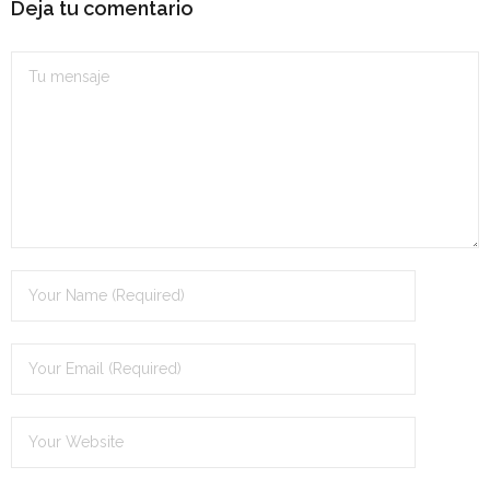
Deja tu comentario
- OPOSICIÓN Auxiliar Administrativo del Estado - 2024
- OPOSICIÓN Administrativo del Estado - 2024
- Seguridad Social
- - OPOSICIÓN Gestión Seguridad Social – 2025
- - OPOSICIÓN Administrativo Seguridad Social – 2025
- - OPOSICIÓN Administrativo Seguridad Social - 2024
- Andalucía
- - TEST de Auxiliar Administrativo SAS 2026
- - OPOSICIÓN Administrativo SAS – 2025
- - OPOSICIÓN Auxiliar Administrativo SAS – 2025