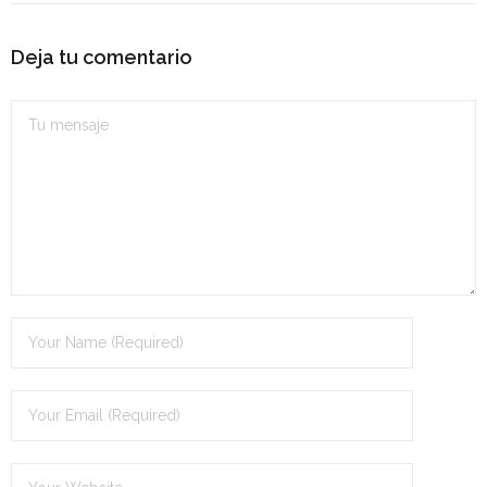
- OPOSICIÓN Auxiliar Administrativo del Estado - 2024
Deja tu comentario
- OPOSICIÓN Administrativo del Estado - 2024
- Seguridad Social
- - OPOSICIÓN Gestión Seguridad Social – 2025
- - OPOSICIÓN Administrativo Seguridad Social – 2025
- - OPOSICIÓN Administrativo Seguridad Social - 2024
- Andalucía
- - TEST de Auxiliar Administrativo SAS 2026
- - OPOSICIÓN Administrativo SAS – 2025
- - OPOSICIÓN Auxiliar Administrativo SAS – 2025