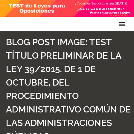
Skip
to
content
Inicio
BLOG POST IMAGE:
TEST
TEST Gratis
TÍTULO PRELIMINAR DE LA
Preguntas
LEY 39/2015, DE 1 DE
- Diferencia entre propuesta y proposición de ley
OCTUBRE, DEL
- Qué es la competencia administrativa
PROCEDIMIENTO
- ¿Es PRECEPTIVO el Recurso de Alzada? ¿Y
ADMINISTRATIVO COMÚN DE
POTESTATIVO, FACULTATIVO?
LAS ADMINISTRACIONES
- Diferencia entre Personalidad Jurídica PLENA y