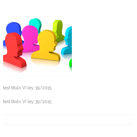
Personalidad Jurídica PROPIA
- La Administración Pública en La Constitución
- Qué se entiende por CONSOLIDACIÓN y por
ESTABILIZACIÓN de Empleo
TIENDA Test PDF
CONVOCATORIAS
- TEST de Auxilio Judicial 2026
test título VI ley 39/2015
- OPOSICIÓN Auxilio Judicial, turno libre – 2025
test título VI ley 39/2015
- OPOSICIÓN Tramitación procesal y Administrativa –
2025
- OPOSICIÓN Gestión Procesal, turno libre – 2025