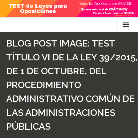
Skip
to
content
Inicio
BLOG POST IMAGE:
TEST
TEST Gratis
TÍTULO VI DE LA LEY 39/2015,
Preguntas
DE 1 DE OCTUBRE, DEL
- Diferencia entre propuesta y proposición de ley
PROCEDIMIENTO
- Qué es la competencia administrativa
ADMINISTRATIVO COMÚN DE
- ¿Es PRECEPTIVO el Recurso de Alzada? ¿Y
LAS ADMINISTRACIONES
POTESTATIVO, FACULTATIVO?
PÚBLICAS
- Diferencia entre Personalidad Jurídica PLENA y