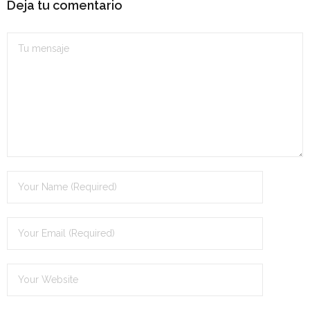
Deja tu comentario
- OPOSICIÓN Auxiliar Administrativo del Estado - 2024
- OPOSICIÓN Administrativo del Estado - 2024
- Seguridad Social
- - OPOSICIÓN Gestión Seguridad Social – 2025
- - OPOSICIÓN Administrativo Seguridad Social – 2025
- - OPOSICIÓN Administrativo Seguridad Social - 2024
- Andalucía
- - TEST de Auxiliar Administrativo SAS 2026
- - OPOSICIÓN Administrativo SAS – 2025
- - OPOSICIÓN Auxiliar Administrativo SAS – 2025