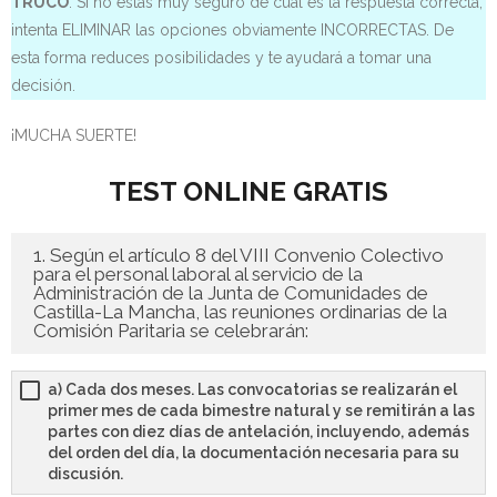
TRUCO
: Si no estás muy seguro de cuál es la respuesta correcta,
intenta ELIMINAR las opciones obviamente INCORRECTAS. De
- - OPOSICIÓN Auxiliar Administrativo SESCAM – Libre –
esta forma reduces posibilidades y te ayudará a tomar una
2025
decisión.
- - OPOSICIÓN Auxiliar de Enfermería TCAE SESCAM,
¡MUCHA SUERTE!
Castilla-La Mancha – Libre – 2025
TEST ONLINE GRATIS
- - OPOSICIÓN Celador SESCAM – Libre – 2025
- - OPOSICIÓN Enfermero SESCAM – Libre – 2025
1. Según el artículo 8 del VIII Convenio Colectivo
para el personal laboral al servicio de la
Administración de la Junta de Comunidades de
- - OPOSICIÓN Cuerpo Auxiliar Administración General
Castilla-La Mancha, las reuniones ordinarias de la
Castilla La – Mancha, turno libre – 2025
Comisión Paritaria se celebrarán:
- Comun. Madrid
a) Cada dos meses. Las convocatorias se realizarán el
primer mes de cada bimestre natural y se remitirán a las
- - TEST de Auxiliar Administrativo Comunidad de
partes con diez días de antelación, incluyendo, además
Madrid 2026
del orden del día, la documentación necesaria para su
discusión.