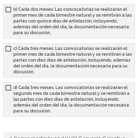
- - TEST de Administrativo Comunidad de Madrid 2026
b) Cada dos meses. Las convocatorias se realizarán el
primer mes de cada bimestre natural y se remitirán a las
- Comun. Valenciana
partes con quince días de antelación, incluyendo,
además del orden del día, la documentación necesaria
- - TEST de Auxiliar Administrativo Generalitat Valenciana
para su discusión.
2026
c) Cada tres meses. Las convocatorias se realizarán el
- - TEST de Administrativo Generalitat Valenciana 2026
primer mes de cada bimestre natural y se remitirán a las
partes con diez días de antelación, incluyendo, además
- - Oposición ADMINISTRATIVO de la GENERALITAT
del orden del día, la documentación necesaria para su
discusión.
VALENCIANA – Turno Libre 2025
d) Cada tres meses. Las convocatorias se realizarán el
Tu Carrito
segundo mes de cada bimestre natural y se remitirán a
las partes con diez días de antelación, incluyendo,
FAQS – Preguntas Frecuentes
además del orden del día, la documentación necesaria
para su discusión.
0 productos
0,00 €