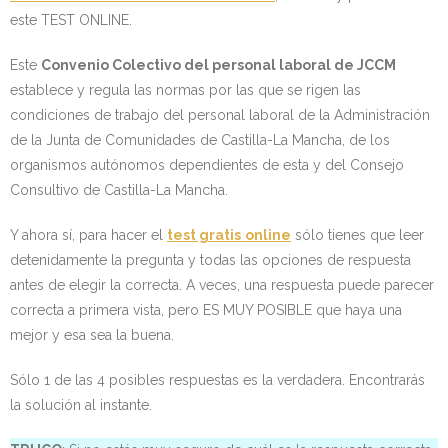
este TEST ONLINE.
- - OPOSICIÓN Celador SAS – 2025
Este
Convenio Colectivo del personal laboral de JCCM
- - OPOSICIÓN Auxiliar Administrativo de la Junta de
establece y regula las normas por las que se rigen las
Andalucía - 2024
condiciones de trabajo del personal laboral de la Administración
de la Junta de Comunidades de Castilla-La Mancha, de los
- - OPOSICIÓN Administrativo de la Junta de Andalucía –
organismos autónomos dependientes de esta y del Consejo
2024
Consultivo de Castilla-La Mancha.
- Aragón
Y ahora sí, para hacer el
test gratis
online
sólo tienes que leer
detenidamente la pregunta y todas las opciones de respuesta
- - TEST de Auxiliar Administrativo DGA Aragón 2026
antes de elegir la correcta. A veces, una respuesta puede parecer
correcta a primera vista, pero ES MUY POSIBLE que haya una
- - TEST de Administrativo DGA Aragón 2026
mejor y esa sea la buena.
- - OPOSICIÓN Auxiliar Administrativo Universidad
Sólo 1 de las 4 posibles respuestas es la verdadera. Encontrarás
Zaragoza Unizar - 2025
la solución al instante.
- Castilla-La Mancha