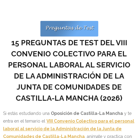
- OPOSICIÓN Auxiliar Administrativo del Estado - 2024
- OPOSICIÓN Administrativo del Estado - 2024
- Seguridad Social
15 PREGUNTAS DE TEST DEL VIII
- - OPOSICIÓN Gestión Seguridad Social – 2025
CONVENIO COLECTIVO PARA EL
PERSONAL LABORAL AL SERVICIO
- - OPOSICIÓN Administrativo Seguridad Social – 2025
DE LA ADMINISTRACIÓN DE LA
- - OPOSICIÓN Administrativo Seguridad Social - 2024
JUNTA DE COMUNIDADES DE
- Andalucía
CASTILLA-LA MANCHA (
2026)
- - TEST de Auxiliar Administrativo SAS 2026
Si estás estudiando una
Oposición de Castilla-La Mancha
y te
- - OPOSICIÓN Administrativo SAS – 2025
entra en el temario el
VIII Convenio Colectivo para el personal
laboral al servicio de la Administración de la Junta de
- - OPOSICIÓN Auxiliar Administrativo SAS – 2025
Comunidades de Castilla-La Mancha
, anímate y practica con