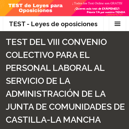
Skip
to
content
TEST - Leyes de oposiciones
Inicio
TEST DEL VIII CONVENIO
TEST Gratis
COLECTIVO PARA EL
Preguntas
PERSONAL LABORAL AL
- Diferencia entre propuesta y proposición de ley
SERVICIO DE LA
- Qué es la competencia administrativa
ADMINISTRACIÓN DE LA
- ¿Es PRECEPTIVO el Recurso de Alzada? ¿Y
JUNTA DE COMUNIDADES DE
POTESTATIVO, FACULTATIVO?
CASTILLA-LA MANCHA
- Diferencia entre Personalidad Jurídica PLENA y