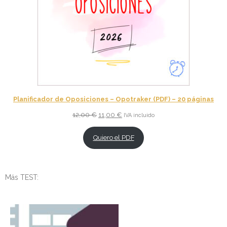
Planificador de Oposiciones – Opotraker (PDF) – 20 páginas
El
El
12,00
€
11,00
€
IVA incluido
precio
precio
original
actual
Quiero el PDF
era:
es:
12,00 €.
11,00 €.
Más TEST: