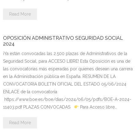
Personalidad Jurídica PROPIA
Read More
- La Administración Pública en La Constitución
- Qué se entiende por CONSOLIDACIÓN y por
OPOSICIÓN ADMINISTRATIVO SEGURIDAD SOCIAL
ESTABILIZACIÓN de Empleo
2024
TIENDA Test PDF
¡Ya están convocadas las 2.500 plazas de Administrativos de la
Seguridad Social, para ACCESO LIBRE! Esta Oposición es una de
CONVOCATORIAS
las convocatorias más esperadas por quienes desean una carrera
en la Administración pública en España. RESUMEN DE LA
- TEST de Auxilio Judicial 2026
CONVOCATORIA BOLETIN OFICIAL DEL ESTADO 05/06/2024
ENLACE de la convocatoria
- OPOSICIÓN Auxilio Judicial, turno libre – 2025
https://www.boe.es/boe/dias/2024/06/05/pdfs/BOE-A-2024-
11403.pdf PLAZAS CONVOCADAS
​ Para Acceso libre…
- OPOSICIÓN Tramitación procesal y Administrativa –
2025
Read More
- OPOSICIÓN Gestión Procesal, turno libre – 2025