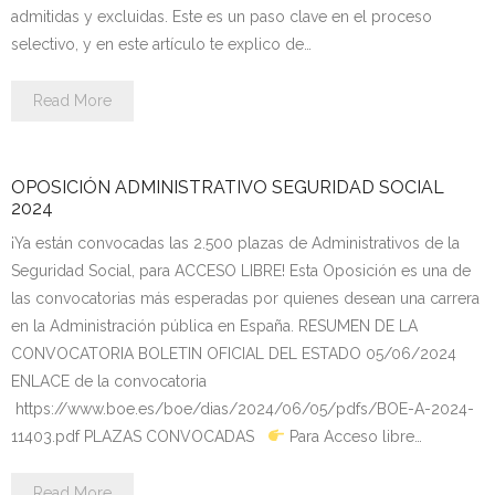
Personalidad Jurídica PROPIA
admitidas y excluidas. Este es un paso clave en el proceso
selectivo, y en este artículo te explico de…
- La Administración Pública en La Constitución
Read More
- Qué se entiende por CONSOLIDACIÓN y por
ESTABILIZACIÓN de Empleo
OPOSICIÓN ADMINISTRATIVO SEGURIDAD SOCIAL
TIENDA Test PDF
2024
CONVOCATORIAS
¡Ya están convocadas las 2.500 plazas de Administrativos de la
Seguridad Social, para ACCESO LIBRE! Esta Oposición es una de
- TEST de Auxilio Judicial 2026
las convocatorias más esperadas por quienes desean una carrera
en la Administración pública en España. RESUMEN DE LA
- OPOSICIÓN Auxilio Judicial, turno libre – 2025
CONVOCATORIA BOLETIN OFICIAL DEL ESTADO 05/06/2024
ENLACE de la convocatoria
- OPOSICIÓN Tramitación procesal y Administrativa –
https://www.boe.es/boe/dias/2024/06/05/pdfs/BOE-A-2024-
2025
11403.pdf PLAZAS CONVOCADAS
​ Para Acceso libre…
- OPOSICIÓN Gestión Procesal, turno libre – 2025
Read More