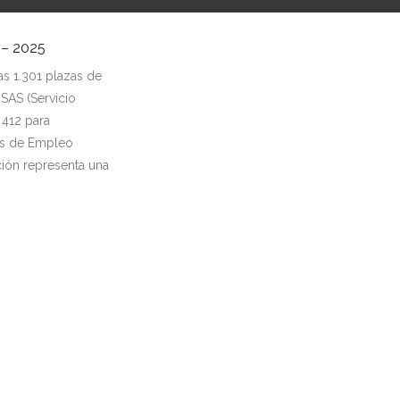
– 2025
s 1.301 plazas de
 SAS (Servicio
 412 para
as de Empleo
ción representa una