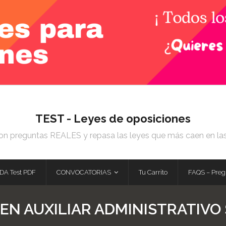
TEST - Leyes de oposiciones
on preguntas REALES y repasa las leyes que más caen en la
DA Test PDF
CONVOCATORIAS
Tu Carrito
FAQS – Preg
EN AUXILIAR ADMINISTRATIVO