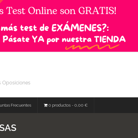
s Oposiciones
untas Frecuentes
0 productos
0,00 €
 SAS