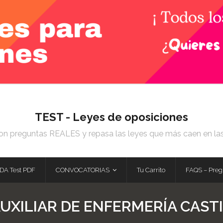
TEST - Leyes de oposiciones
on preguntas REALES y repasa las leyes que más caen en la
DA Test PDF
CONVOCATORIAS
Tu Carrito
FAQS – Preg
AUXILIAR DE ENFERMERÍA CAST