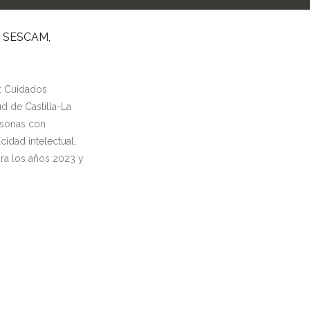
 SESCAM,
o: Cuidados
d de Castilla-La
rsonas con
idad intelectual,
ra los años 2023 y