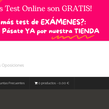
s Oposiciones
untas Frecuentes
0 productos
0,00 €