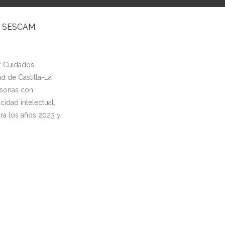
 SESCAM,
o: Cuidados
d de Castilla-La
rsonas con
idad intelectual,
ra los años 2023 y