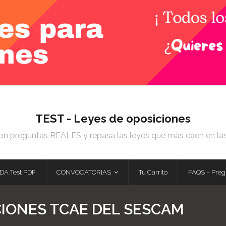
TEST - Leyes de oposiciones
on preguntas REALES y repasa las leyes que más caen en la
DA Test PDF
CONVOCATORIAS
Tu Carrito
FAQS – Preg
CIONES TCAE DEL SESCAM