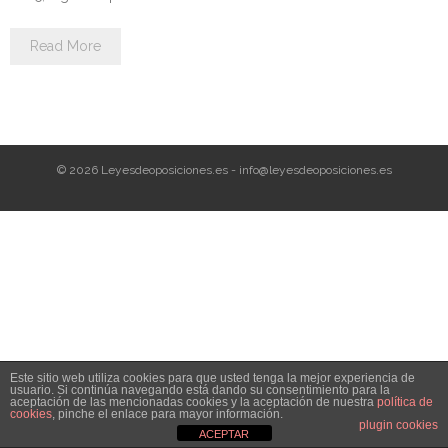
Personalidad Jurídica PROPIA
Read More
- La Administración Pública en La Constitución
- Qué se entiende por CONSOLIDACIÓN y por
ESTABILIZACIÓN de Empleo
TIENDA Test PDF
© 2026 Leyesdeoposiciones.es - info@leyesdeoposiciones.es
CONVOCATORIAS
- TEST de Auxilio Judicial 2026
- OPOSICIÓN Auxilio Judicial, turno libre – 2025
- OPOSICIÓN Tramitación procesal y Administrativa –
Este sitio web utiliza cookies para que usted tenga la mejor experiencia de
2025
usuario. Si continúa navegando está dando su consentimiento para la
aceptación de las mencionadas cookies y la aceptación de nuestra
política de
cookies
, pinche el enlace para mayor información.
- OPOSICIÓN Gestión Procesal, turno libre – 2025
plugin cookies
ACEPTAR