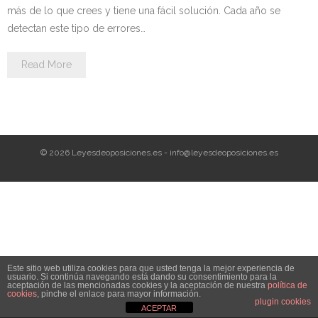
Personalidad Jurídica PROPIA
más de lo que crees y tiene una fácil solución. Cada año se
detectan este tipo de errores…
- La Administración Pública en La Constitución
Read More
- Qué se entiende por CONSOLIDACIÓN y por
ESTABILIZACIÓN de Empleo
TIENDA Test PDF
© 2026 Leyesdeoposiciones.es - info@leyesdeoposiciones.es
CONVOCATORIAS
- TEST de Auxilio Judicial 2026
- OPOSICIÓN Auxilio Judicial, turno libre – 2025
- OPOSICIÓN Tramitación procesal y Administrativa –
Este sitio web utiliza cookies para que usted tenga la mejor experiencia de
2025
usuario. Si continúa navegando está dando su consentimiento para la
aceptación de las mencionadas cookies y la aceptación de nuestra
política de
cookies
, pinche el enlace para mayor información.
- OPOSICIÓN Gestión Procesal, turno libre – 2025
plugin cookies
ACEPTAR