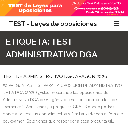
Skip
to
content
TEST - Leyes de oposiciones
Inicio
ETIQUETA:
TEST
TEST Gratis
ADMINISTRATIVO DGA
Preguntas
TEST DE ADMINISTRATIVO DGA ARAGÓN 2026
- Diferencia entre propuesta y proposición de ley
50 PREGUNTAS TEST PARA LA OPOSICIÓN DE ADMINISTRATIVO
- Qué es la competencia administrativa
DE LA DGA (2026) ¿Estás preparando las oposiciones de
Administrativo DGA de Aragón y quieres practicar con test de
- ¿Es PRECEPTIVO el Recurso de Alzada? ¿Y
Exámenes? Aquí tienes 50 preguntas GRATIS donde podrás
POTESTATIVO, FACULTATIVO?
poner a prueba tus conocimientos y familiarizarte con el formato
del examen. Solo tienes que responder a cada pregunta (si…
- Diferencia entre Personalidad Jurídica PLENA y