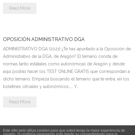
Personalidad Jurídica PROPIA
Read More
- La Administración Pública en La Constitución
- Qué se entiende por CONSOLIDACIÓN y por
ESTABILIZACIÓN de Empleo
OPOSICIÓN ADMINISTRATIVO DGA
ADMINISTRATIVO DGA (2021) ¿Te has apuntado a la Oposición de
TIENDA Test PDF
Administrativo de la DGA, de Aragón? El temario consta de
normas tanto estatales como autonómicas de Aragón y desde
CONVOCATORIAS
aquí podrás hacer los TEST ONLINE GRATIS que correspondan a
dicho temario. Empieza buscando el temario que te entra, en los
- TEST de Auxilio Judicial 2026
boletines oficiales y autonómicos…… Y…
- OPOSICIÓN Auxilio Judicial, turno libre – 2025
Read More
- OPOSICIÓN Tramitación procesal y Administrativa –
2025
- OPOSICIÓN Gestión Procesal, turno libre – 2025
Este sitio web utiliza cookies para que usted tenga la mejor experiencia de
usuario. Si continúa navegando está dando su consentimiento para la