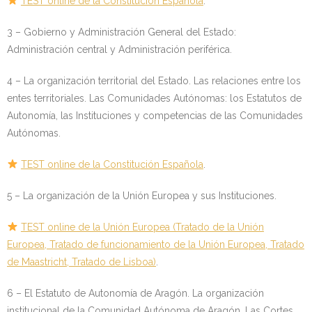
TEST online de la Constitución Española
.
- - TEST de Administrativo Comunidad de Madrid 2026
3 – Gobierno y Administración General del Estado:
- Comun. Valenciana
Administración central y Administración periférica.
- - TEST de Auxiliar Administrativo Generalitat Valenciana
4 – La organización territorial del Estado. Las relaciones entre los
2026
entes territoriales. Las Comunidades Autónomas: los Estatutos de
Autonomía, las Instituciones y competencias de las Comunidades
- - TEST de Administrativo Generalitat Valenciana 2026
Autónomas.
- - Oposición ADMINISTRATIVO de la GENERALITAT
TEST online de la Constitución Española
.
VALENCIANA – Turno Libre 2025
5 – La organización de la Unión Europea y sus Instituciones.
Tu Carrito
TEST online de la Unión Europea (Tratado de la Unión
FAQS – Preguntas Frecuentes
Europea, Tratado de funcionamiento de la Unión Europea, Tratado
de Maastricht, Tratado de Lisboa)
.
0 productos
0,00 €
6 – El Estatuto de Autonomía de Aragón. La organización
institucional de la Comunidad Autónoma de Aragón. Las Cortes