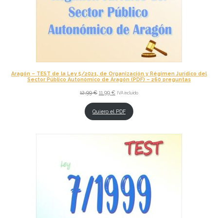
Aragón – TEST de la Ley 5/2021, de Organización y Régimen Jurídico del
Sector Público Autonómico de Aragón (PDF) – 260 preguntas
El
El
12,99
€
11,99
€
IVA incluido
precio
precio
original
actual
Quiero el PDF
era:
es:
12,99 €.
11,99 €.