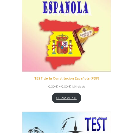
TEST de la Constitución Española (PDF)
0,00
€
–
6,00
€
IVA incluido
Quiero el PDF