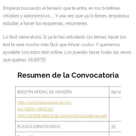
- OPOSICIÓN Auxiliar Administrativo del Estado - 2024
Empieza buscando el temario que te entra, en los boletines
oficiales y autonómicos…… Y una vez que ya lo tienes, empieza a
- OPOSICIÓN Administrativo del Estado - 2024
estudiar, a hacer tus esquemas, resúmenes.
- Seguridad Social
Lo fácil viene ahora. Si ya te has estudiado los temas, hacer los
test te será mucho más fácil que hincar codos. Y queremos
- - OPOSICIÓN Gestión Seguridad Social – 2025
ayudarte con estos test online. Los puedes hacer todas las veces
que quieras. ¡SUERTE!
- - OPOSICIÓN Administrativo Seguridad Social – 2025
Resumen de la Convocatoria
- - OPOSICIÓN Administrativo Seguridad Social - 2024
- Andalucía
BOLETIN OFICIAL DE ARAGÓN
29/12/2021
http://www.boa.aragon.es/cgi-
- - TEST de Auxiliar Administrativo SAS 2026
bin/EBOA/BRSCGI?
CMD=VEROBJ&MLKOB=1200006420202&type=pdf
- - OPOSICIÓN Administrativo SAS – 2025
PLAZAS CONVOCADAS
33
- - OPOSICIÓN Auxiliar Administrativo SAS – 2025