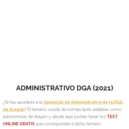
Personalidad Jurídica PROPIA
- La Administración Pública en La Constitución
- Qué se entiende por CONSOLIDACIÓN y por
ESTABILIZACIÓN de Empleo
TIENDA Test PDF
CONVOCATORIAS
- TEST de Auxilio Judicial 2026
ADMINISTRATIVO DGA (2021)
- OPOSICIÓN Auxilio Judicial, turno libre – 2025
- OPOSICIÓN Tramitación procesal y Administrativa –
¿Te has apuntado a la
Oposición de Administrativo de la DGA,
2025
de Aragón
? El temario consta de normas tanto estatales como
autonómicas de Aragón y desde aquí podrás hacer los
TEST
- OPOSICIÓN Gestión Procesal, turno libre – 2025
ONLINE GRATIS
que correspondan a dicho temario.