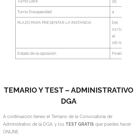
Turno Libre
29
- - OPOSICIÓN Celador SAS – 2025
Turno Discapacidad
4
PLAZO PARA PRESENTAR LA INSTANCIA
Del
- - OPOSICIÓN Auxiliar Administrativo de la Junta de
01/02/2022
Andalucía - 2024
al
08/04/2022
- - OPOSICIÓN Administrativo de la Junta de Andalucía –
Estado de la oposición
Finalizado
2024
- Aragón
- - TEST de Auxiliar Administrativo DGA Aragón 2026
TEMARIO Y TEST – ADMINISTRATIVO
- - TEST de Administrativo DGA Aragón 2026
DGA
- - OPOSICIÓN Auxiliar Administrativo Universidad
A continuación tienes el Temario de la Convocatoria de
Zaragoza Unizar - 2025
Administrativo de la DGA, y los
TEST GRATIS
que puedes hacer
ONLINE.
- Castilla-La Mancha