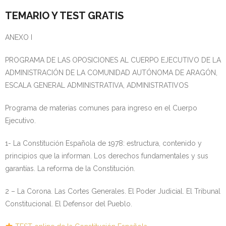
TEMARIO Y TEST GRATIS
- - OPOSICIÓN Auxiliar Administrativo SESCAM – Libre –
2025
ANEXO I
- - OPOSICIÓN Auxiliar de Enfermería TCAE SESCAM,
PROGRAMA DE LAS OPOSICIONES AL CUERPO EJECUTIVO DE LA
Castilla-La Mancha – Libre – 2025
ADMINISTRACIÓN DE LA COMUNIDAD AUTÓNOMA DE ARAGÓN,
ESCALA GENERAL ADMINISTRATIVA, ADMINISTRATIVOS
- - OPOSICIÓN Celador SESCAM – Libre – 2025
Programa de materias comunes para ingreso en el Cuerpo
- - OPOSICIÓN Enfermero SESCAM – Libre – 2025
Ejecutivo.
- - OPOSICIÓN Cuerpo Auxiliar Administración General
1- La Constitución Española de 1978: estructura, contenido y
Castilla La – Mancha, turno libre – 2025
principios que la informan. Los derechos fundamentales y sus
garantías. La reforma de la Constitución.
- Comun. Madrid
2 – La Corona. Las Cortes Generales. El Poder Judicial. El Tribunal
- - TEST de Auxiliar Administrativo Comunidad de
Constitucional. El Defensor del Pueblo.
Madrid 2026