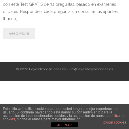
Personalidad Jurídica PROPIA
con este Test GRATIS de 34 preguntas, basado en exámenes
oficiales. Responde a cada pregunta sin consultar tus apuntes
- La Administración Pública en La Constitución
(bueno,…
- Qué se entiende por CONSOLIDACIÓN y por
Read More
ESTABILIZACIÓN de Empleo
TIENDA Test PDF
CONVOCATORIAS
© 2026 Leyesdeoposiciones.es - info@leyesdeoposiciones.es
- TEST de Auxilio Judicial 2026
- OPOSICIÓN Auxilio Judicial, turno libre – 2025
- OPOSICIÓN Tramitación procesal y Administrativa –
Este sitio web utiliza cookies para que usted tenga la mejor experiencia de
2025
usuario. Si continúa navegando está dando su consentimiento para la
aceptación de las mencionadas cookies y la aceptación de nuestra
política de
cookies
, pinche el enlace para mayor información.
- OPOSICIÓN Gestión Procesal, turno libre – 2025
plugin cookies
ACEPTAR