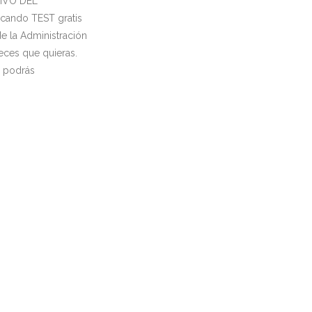
IVO DEL
ando TEST gratis
e la Administración
eces que quieras.
e podrás