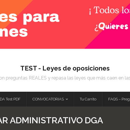
TEST - Leyes de oposiciones
on preguntas REALES y repasa las leyes que más caen en la
DA Test PDF
CONVOCATORIAS
Tu Carrito
FAQS – Preg
AR ADMINISTRATIVO DGA