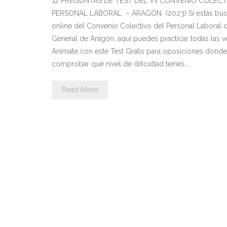
12 PREGUNTAS DE TEST DEL VII CONVENIO COLECT
PERSONAL LABORAL – ARAGÓN (2023) Si estás busc
online del Convenio Colectivo del Personal Laboral d
General de Aragón, aquí puedes practicar todas las v
Anímate con este Test Gratis para oposiciones dond
comprobar qué nivel de dificultad tienes.…
Read More