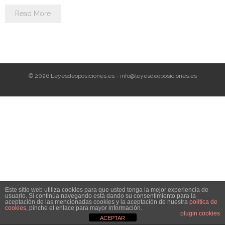
Personalidad Jurídica PROPIA
Read More
- La Administración Pública en La Constitución
- Qué se entiende por CONSOLIDACIÓN y por
ESTABILIZACIÓN de Empleo
© 2026 Leyesdeoposiciones.es - info@leyesdeoposiciones.es
TIENDA Test PDF
CONVOCATORIAS
- TEST de Auxilio Judicial 2026
- OPOSICIÓN Auxilio Judicial, turno libre – 2025
- OPOSICIÓN Tramitación procesal y Administrativa –
Este sitio web utiliza cookies para que usted tenga la mejor experiencia de
2025
usuario. Si continúa navegando está dando su consentimiento para la
aceptación de las mencionadas cookies y la aceptación de nuestra
política de
cookies
, pinche el enlace para mayor información.
- OPOSICIÓN Gestión Procesal, turno libre – 2025
plugin cookies
ACEPTAR