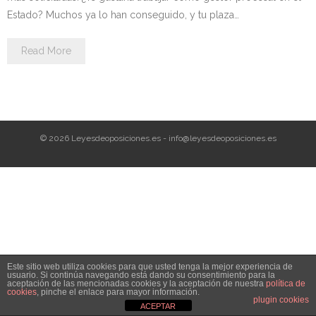
Personalidad Jurídica PROPIA
Estado? Muchos ya lo han conseguido, y tu plaza…
- La Administración Pública en La Constitución
Read More
- Qué se entiende por CONSOLIDACIÓN y por
ESTABILIZACIÓN de Empleo
TIENDA Test PDF
© 2026 Leyesdeoposiciones.es - info@leyesdeoposiciones.es
CONVOCATORIAS
- TEST de Auxilio Judicial 2026
- OPOSICIÓN Auxilio Judicial, turno libre – 2025
- OPOSICIÓN Tramitación procesal y Administrativa –
Este sitio web utiliza cookies para que usted tenga la mejor experiencia de
2025
usuario. Si continúa navegando está dando su consentimiento para la
aceptación de las mencionadas cookies y la aceptación de nuestra
política de
cookies
, pinche el enlace para mayor información.
- OPOSICIÓN Gestión Procesal, turno libre – 2025
plugin cookies
ACEPTAR