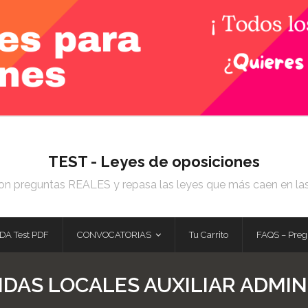
TEST - Leyes de oposiciones
on preguntas REALES y repasa las leyes que más caen en la
DA Test PDF
CONVOCATORIAS
Tu Carrito
FAQS – Preg
NDAS LOCALES AUXILIAR ADMIN