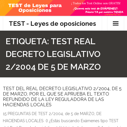
Skip
to
content
TEST - Leyes de oposiciones
Inicio
ETIQUETA:
TEST REAL
TEST Gratis
DECRETO LEGISLATIVO
Preguntas
2/2004 DE 5 DE MARZO
- Diferencia entre propuesta y proposición de ley
TEST DEL REAL DECRETO LEGISLATIVO 2/2004, DE 5
- Qué es la competencia administrativa
DE MARZO, POR EL QUE SE APRUEBA EL TEXTO
REFUNDIDO DE LA LEY REGULADORA DE LAS
- ¿Es PRECEPTIVO el Recurso de Alzada? ¿Y
HACIENDAS LOCALES
POTESTATIVO, FACULTATIVO?
15 PREGUNTAS DE TEST 2/2004, de 5 de MARZO, DE
HACIENDAS LOCALES () ¿Estás buscando Exámenes tipo TEST
- Diferencia entre Personalidad Jurídica PLENA y