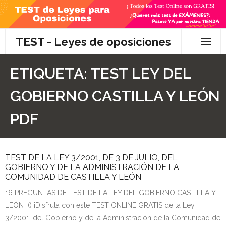
Skip
to
content
TEST - Leyes de oposiciones
Inicio
ETIQUETA:
TEST LEY DEL
TEST Gratis
GOBIERNO CASTILLA Y LEÓN
Preguntas
PDF
- Diferencia entre propuesta y proposición de ley
TEST DE LA LEY 3/2001, DE 3 DE JULIO, DEL
- Qué es la competencia administrativa
GOBIERNO Y DE LA ADMINISTRACIÓN DE LA
COMUNIDAD DE CASTILLA Y LEÓN
- ¿Es PRECEPTIVO el Recurso de Alzada? ¿Y
16 PREGUNTAS DE TEST DE LA LEY DEL GOBIERNO CASTILLA Y
POTESTATIVO, FACULTATIVO?
LEÓN () ¡Disfruta con este TEST ONLINE GRATIS de la Ley
- Diferencia entre Personalidad Jurídica PLENA y
3/2001, del Gobierno y de la Administración de la Comunidad de