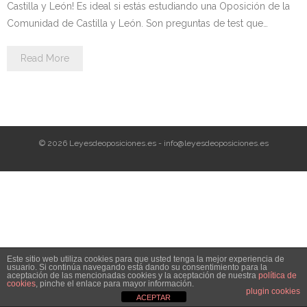
Personalidad Jurídica PROPIA
Castilla y León! Es ideal si estás estudiando una Oposición de la
Comunidad de Castilla y León. Son preguntas de test que…
- La Administración Pública en La Constitución
Read More
- Qué se entiende por CONSOLIDACIÓN y por
ESTABILIZACIÓN de Empleo
TIENDA Test PDF
© 2026 Leyesdeoposiciones.es - info@leyesdeoposiciones.es
CONVOCATORIAS
- TEST de Auxilio Judicial 2026
- OPOSICIÓN Auxilio Judicial, turno libre – 2025
- OPOSICIÓN Tramitación procesal y Administrativa –
Este sitio web utiliza cookies para que usted tenga la mejor experiencia de
2025
usuario. Si continúa navegando está dando su consentimiento para la
aceptación de las mencionadas cookies y la aceptación de nuestra
política de
cookies
, pinche el enlace para mayor información.
- OPOSICIÓN Gestión Procesal, turno libre – 2025
plugin cookies
ACEPTAR