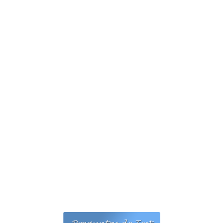
Personalidad Jurídica PROPIA
- La Administración Pública en La Constitución
- Qué se entiende por CONSOLIDACIÓN y por
ESTABILIZACIÓN de Empleo
TIENDA Test PDF
CONVOCATORIAS
- TEST de Auxilio Judicial 2026
- OPOSICIÓN Auxilio Judicial, turno libre – 2025
- OPOSICIÓN Tramitación procesal y Administrativa –
2025
- OPOSICIÓN Gestión Procesal, turno libre – 2025