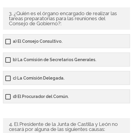
- - TEST de Administrativo Comunidad de Madrid 2026
3. ¿Quién es el órgano encargado de realizar las
- Comun. Valenciana
tareas preparatorias para las reuniones del
Consejo de Gobierno?:
- - TEST de Auxiliar Administrativo Generalitat Valenciana
2026
a) El Consejo Consultivo.
- - TEST de Administrativo Generalitat Valenciana 2026
b) La Comisión de Secretarios Generales.
- - Oposición ADMINISTRATIVO de la GENERALITAT
VALENCIANA – Turno Libre 2025
c) La Comisión Delegada.
Tu Carrito
d) El Procurador del Común.
FAQS – Preguntas Frecuentes
0 productos
0,00 €
4. El Presidente de la Junta de Castilla y León no
cesará por alguna de las siguientes causas: