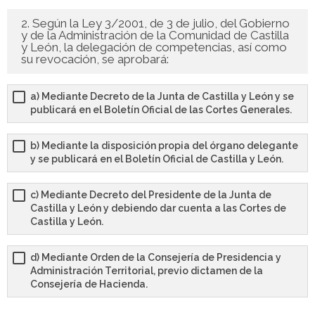
- - OPOSICIÓN Auxiliar Administrativo SESCAM – Libre –
2. Según la Ley 3/2001, de 3 de julio, del Gobierno
y de la Administración de la Comunidad de Castilla
2025
y León, la delegación de competencias, así como
su revocación, se aprobará:
- - OPOSICIÓN Auxiliar de Enfermería TCAE SESCAM,
Castilla-La Mancha – Libre – 2025
a) Mediante Decreto de la Junta de Castilla y León y se
publicará en el Boletín Oficial de las Cortes Generales.
- - OPOSICIÓN Celador SESCAM – Libre – 2025
b) Mediante la disposición propia del órgano delegante
- - OPOSICIÓN Enfermero SESCAM – Libre – 2025
y se publicará en el Boletín Oficial de Castilla y León.
- - OPOSICIÓN Cuerpo Auxiliar Administración General
c) Mediante Decreto del Presidente de la Junta de
Castilla La – Mancha, turno libre – 2025
Castilla y León y debiendo dar cuenta a las Cortes de
Castilla y León.
- Comun. Madrid
d) Mediante Orden de la Consejería de Presidencia y
- - TEST de Auxiliar Administrativo Comunidad de
Administración Territorial, previo dictamen de la
Consejería de Hacienda.
Madrid 2026