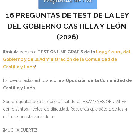
- OPOSICIÓN Auxiliar Administrativo del Estado - 2024
16 PREGUNTAS DE TEST DE LA LEY
- OPOSICIÓN Administrativo del Estado - 2024
DEL GOBIERNO CASTILLA Y LEÓN
- Seguridad Social
(
2026)
- - OPOSICIÓN Gestión Seguridad Social – 2025
¡Disfruta con este
TEST ONLINE GRATIS de la
Ley 3/2001, del
Gobierno y de la Administración de la Comunidad de
- - OPOSICIÓN Administrativo Seguridad Social – 2025
Castilla y León
!
- - OPOSICIÓN Administrativo Seguridad Social - 2024
Es ideal si estás estudiando una
Oposición de la Comunidad de
Castilla y León
.
- Andalucía
Son preguntas de test que han salido en EXÁMENES OFICIALES,
- - TEST de Auxiliar Administrativo SAS 2026
con distintos niveles de dificultad. Recuerda que sólo 1 de las 4
es la respuesta verdadera.
- - OPOSICIÓN Administrativo SAS – 2025
¡MUCHA SUERTE!
- - OPOSICIÓN Auxiliar Administrativo SAS – 2025