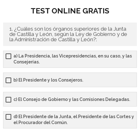
TEST ONLINE GRATIS
- - OPOSICIÓN Celador SAS – 2025
- - OPOSICIÓN Auxiliar Administrativo de la Junta de
1. ¿Cuáles son los órganos superiores de la Junta
Andalucía - 2024
de Castilla y León, según la Ley de Gobierno y de
la Administración de Castilla y León?:
- - OPOSICIÓN Administrativo de la Junta de Andalucía –
2024
a) La Presidencia, las Vicepresidencias, en su caso, y las
Consejerías.
- Aragón
b) El Presidente y los Consejeros.
- - TEST de Auxiliar Administrativo DGA Aragón 2026
- - TEST de Administrativo DGA Aragón 2026
c) El Consejo de Gobierno y las Comisiones Delegadas.
- - OPOSICIÓN Auxiliar Administrativo Universidad
d) El Presidente de la Junta, el Presidente de las Cortes y
Zaragoza Unizar - 2025
el Procurador del Común.
- Castilla-La Mancha