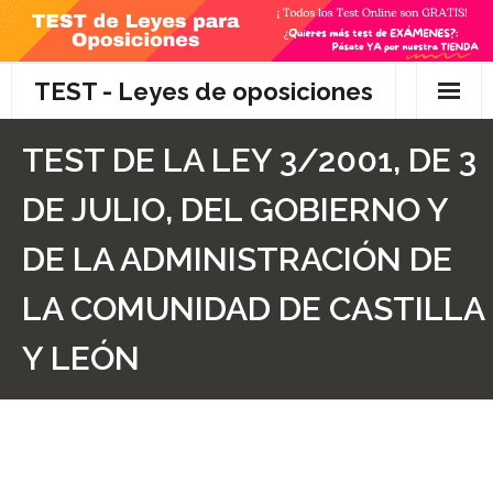
Skip
to
content
TEST - Leyes de oposiciones
Inicio
TEST DE LA LEY 3/2001, DE 3
TEST Gratis
DE JULIO, DEL GOBIERNO Y
Preguntas
DE LA ADMINISTRACIÓN DE
- Diferencia entre propuesta y proposición de ley
LA COMUNIDAD DE CASTILLA
- Qué es la competencia administrativa
Y LEÓN
- ¿Es PRECEPTIVO el Recurso de Alzada? ¿Y
POTESTATIVO, FACULTATIVO?
- Diferencia entre Personalidad Jurídica PLENA y