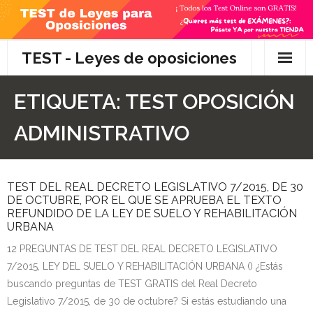
Skip
to
content
TEST - Leyes de oposiciones
Inicio
ETIQUETA:
TEST OPOSICIÓN
TEST Gratis
ADMINISTRATIVO
Preguntas
TEST DEL REAL DECRETO LEGISLATIVO 7/2015, DE 30
- Diferencia entre propuesta y proposición de ley
DE OCTUBRE, POR EL QUE SE APRUEBA EL TEXTO
REFUNDIDO DE LA LEY DE SUELO Y REHABILITACIÓN
- Qué es la competencia administrativa
URBANA
12 PREGUNTAS DE TEST DEL REAL DECRETO LEGISLATIVO
- ¿Es PRECEPTIVO el Recurso de Alzada? ¿Y
7/2015, LEY DEL SUELO Y REHABILITACIÓN URBANA () ¿Estás
POTESTATIVO, FACULTATIVO?
buscando preguntas de TEST GRATIS del Real Decreto
Legislativo 7/2015, de 30 de octubre? Si estás estudiando una
- Diferencia entre Personalidad Jurídica PLENA y