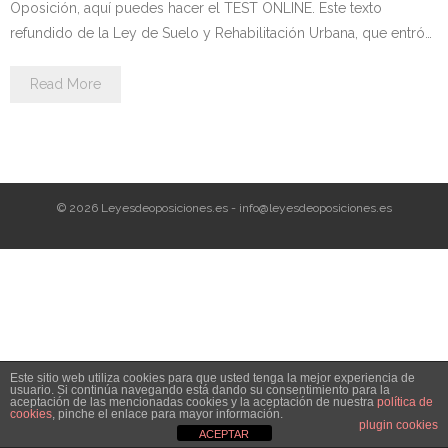
Oposición, aquí puedes hacer el TEST ONLINE. Este texto
Personalidad Jurídica PROPIA
refundido de la Ley de Suelo y Rehabilitación Urbana, que entró…
- La Administración Pública en La Constitución
Read More
- Qué se entiende por CONSOLIDACIÓN y por
ESTABILIZACIÓN de Empleo
TIENDA Test PDF
© 2026 Leyesdeoposiciones.es - info@leyesdeoposiciones.es
CONVOCATORIAS
- TEST de Auxilio Judicial 2026
- OPOSICIÓN Auxilio Judicial, turno libre – 2025
- OPOSICIÓN Tramitación procesal y Administrativa –
Este sitio web utiliza cookies para que usted tenga la mejor experiencia de
2025
usuario. Si continúa navegando está dando su consentimiento para la
aceptación de las mencionadas cookies y la aceptación de nuestra
política de
cookies
, pinche el enlace para mayor información.
- OPOSICIÓN Gestión Procesal, turno libre – 2025
plugin cookies
ACEPTAR