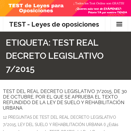
Skip
to
content
TEST - Leyes de oposiciones
Inicio
ETIQUETA:
TEST REAL
TEST Gratis
DECRETO LEGISLATIVO
Preguntas
7/2015
- Diferencia entre propuesta y proposición de ley
TEST DEL REAL DECRETO LEGISLATIVO 7/2015, DE 30
- Qué es la competencia administrativa
DE OCTUBRE, POR EL QUE SE APRUEBA EL TEXTO
REFUNDIDO DE LA LEY DE SUELO Y REHABILITACIÓN
- ¿Es PRECEPTIVO el Recurso de Alzada? ¿Y
URBANA
POTESTATIVO, FACULTATIVO?
12 PREGUNTAS DE TEST DEL REAL DECRETO LEGISLATIVO
7/2015, LEY DEL SUELO Y REHABILITACIÓN URBANA () ¿Estás
- Diferencia entre Personalidad Jurídica PLENA y