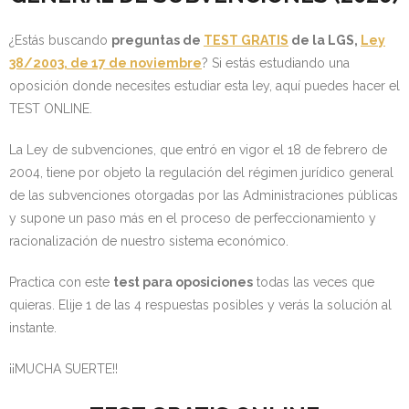
- OPOSICIÓN Auxiliar Administrativo del Estado - 2024
¿Estás buscando
preguntas de
TEST GRATIS
de la LGS,
Ley
38/2003, de 17 de noviembre
? Si estás estudiando una
- OPOSICIÓN Administrativo del Estado - 2024
oposición donde necesites estudiar esta ley, aquí puedes hacer el
- Seguridad Social
TEST ONLINE.
- - OPOSICIÓN Gestión Seguridad Social – 2025
La Ley de subvenciones, que entró en vigor el 18 de febrero de
2004, tiene por objeto la regulación del régimen jurídico general
- - OPOSICIÓN Administrativo Seguridad Social – 2025
de las subvenciones otorgadas por las Administraciones públicas
y supone un paso más en el proceso de perfeccionamiento y
- - OPOSICIÓN Administrativo Seguridad Social - 2024
racionalización de nuestro sistema económico.
- Andalucía
Practica con este
test para oposiciones
todas las veces que
quieras. Elije 1 de las 4 respuestas posibles y verás la solución al
- - TEST de Auxiliar Administrativo SAS 2026
instante.
- - OPOSICIÓN Administrativo SAS – 2025
¡¡MUCHA SUERTE!!
- - OPOSICIÓN Auxiliar Administrativo SAS – 2025