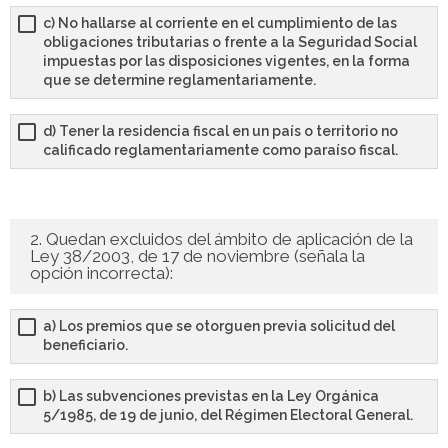
c) No hallarse al corriente en el cumplimiento de las
- - OPOSICIÓN Auxiliar Administrativo SESCAM – Libre –
obligaciones tributarias o frente a la Seguridad Social
2025
impuestas por las disposiciones vigentes, en la forma
que se determine reglamentariamente.
- - OPOSICIÓN Auxiliar de Enfermería TCAE SESCAM,
Castilla-La Mancha – Libre – 2025
d) Tener la residencia fiscal en un país o territorio no
calificado reglamentariamente como paraíso fiscal.
- - OPOSICIÓN Celador SESCAM – Libre – 2025
- - OPOSICIÓN Enfermero SESCAM – Libre – 2025
2. Quedan excluidos del ámbito de aplicación de la
Ley 38/2003, de 17 de noviembre (señala la
- - OPOSICIÓN Cuerpo Auxiliar Administración General
opción incorrecta):
Castilla La – Mancha, turno libre – 2025
a) Los premios que se otorguen previa solicitud del
- Comun. Madrid
beneficiario.
- - TEST de Auxiliar Administrativo Comunidad de
b) Las subvenciones previstas en la Ley Orgánica
Madrid 2026
5/1985, de 19 de junio, del Régimen Electoral General.