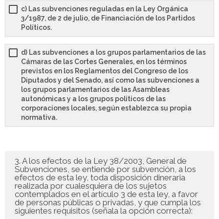
- - TEST de Administrativo Comunidad de Madrid 2026
c) Las subvenciones reguladas en la Ley Orgánica
3/1987, de 2 de julio, de Financiación de los Partidos
- Comun. Valenciana
Políticos.
- - TEST de Auxiliar Administrativo Generalitat Valenciana
d) Las subvenciones a los grupos parlamentarios de las
2026
Cámaras de las Cortes Generales, en los términos
previstos en los Reglamentos del Congreso de los
Diputados y del Senado, así como las subvenciones a
- - TEST de Administrativo Generalitat Valenciana 2026
los grupos parlamentarios de las Asambleas
autonómicas y a los grupos políticos de las
- - Oposición ADMINISTRATIVO de la GENERALITAT
corporaciones locales, según establezca su propia
VALENCIANA – Turno Libre 2025
normativa.
Tu Carrito
3. A los efectos de la Ley 38/2003, General de
FAQS – Preguntas Frecuentes
Subvenciones, se entiende por subvención, a los
efectos de esta ley, toda disposición dineraria
0 productos
0,00 €
realizada por cualesquiera de los sujetos
contemplados en el artículo 3 de esta ley, a favor
de personas públicas o privadas, y que cumpla los
siguientes requisitos (señala la opción correcta):