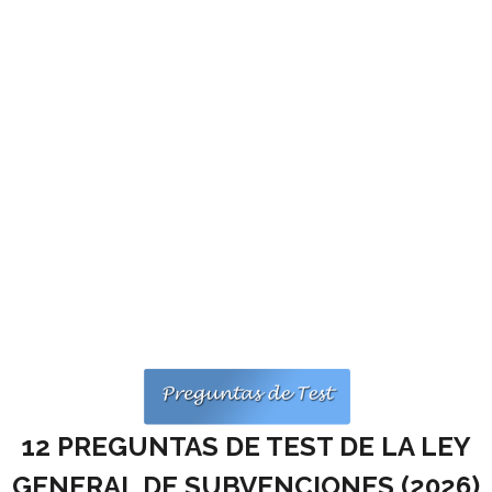
Personalidad Jurídica PROPIA
- La Administración Pública en La Constitución
- Qué se entiende por CONSOLIDACIÓN y por
ESTABILIZACIÓN de Empleo
TIENDA Test PDF
CONVOCATORIAS
- TEST de Auxilio Judicial 2026
- OPOSICIÓN Auxilio Judicial, turno libre – 2025
- OPOSICIÓN Tramitación procesal y Administrativa –
2025
12 PREGUNTAS DE TEST DE LA LEY
- OPOSICIÓN Gestión Procesal, turno libre – 2025
GENERAL DE SUBVENCIONES (
2026)