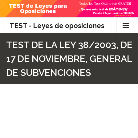
Skip
to
content
TEST - Leyes de oposiciones
Inicio
TEST DE LA LEY 38/2003, DE
TEST Gratis
17 DE NOVIEMBRE, GENERAL
Preguntas
DE SUBVENCIONES
- Diferencia entre propuesta y proposición de ley
- Qué es la competencia administrativa
- ¿Es PRECEPTIVO el Recurso de Alzada? ¿Y
POTESTATIVO, FACULTATIVO?
- Diferencia entre Personalidad Jurídica PLENA y