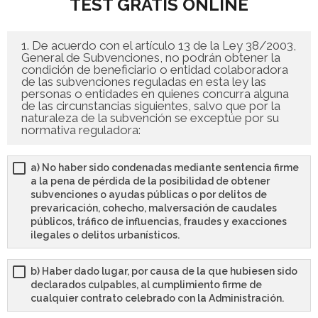
TEST GRATIS ONLINE
- - OPOSICIÓN Celador SAS – 2025
1. De acuerdo con el artículo 13 de la Ley 38/2003,
General de Subvenciones, no podrán obtener la
- - OPOSICIÓN Auxiliar Administrativo de la Junta de
condición de beneficiario o entidad colaboradora
Andalucía - 2024
de las subvenciones reguladas en esta ley las
personas o entidades en quienes concurra alguna
de las circunstancias siguientes, salvo que por la
- - OPOSICIÓN Administrativo de la Junta de Andalucía –
naturaleza de la subvención se exceptúe por su
2024
normativa reguladora:
- Aragón
a) No haber sido condenadas mediante sentencia firme
a la pena de pérdida de la posibilidad de obtener
- - TEST de Auxiliar Administrativo DGA Aragón 2026
subvenciones o ayudas públicas o por delitos de
prevaricación, cohecho, malversación de caudales
públicos, tráfico de influencias, fraudes y exacciones
- - TEST de Administrativo DGA Aragón 2026
ilegales o delitos urbanísticos.
- - OPOSICIÓN Auxiliar Administrativo Universidad
b) Haber dado lugar, por causa de la que hubiesen sido
Zaragoza Unizar - 2025
declarados culpables, al cumplimiento firme de
cualquier contrato celebrado con la Administración.
- Castilla-La Mancha