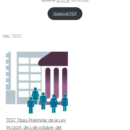
El
El
12,00
€
11,00
€
IVA incluido
precio
precio
original
actual
Quiero el PDF
era:
es:
12,00 €.
11,00 €.
Más TEST:
TEST Título Preliminar de la Ley
39/2015, de 1 de octubre, del