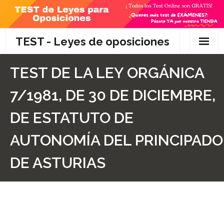
Skip
to
content
TEST - Leyes de oposiciones
Inicio
TEST DE LA LEY ORGÁNICA
TEST Gratis
7/1981, DE 30 DE DICIEMBRE,
Preguntas
DE ESTATUTO DE
- Diferencia entre propuesta y proposición de ley
AUTONOMÍA DEL PRINCIPADO
- Qué es la competencia administrativa
DE ASTURIAS
- ¿Es PRECEPTIVO el Recurso de Alzada? ¿Y
POTESTATIVO, FACULTATIVO?
- Diferencia entre Personalidad Jurídica PLENA y