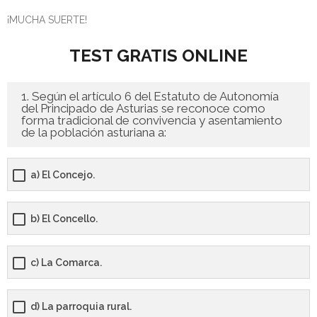
¡MUCHA SUERTE!
- - OPOSICIÓN Celador SAS – 2025
TEST GRATIS ONLINE
- - OPOSICIÓN Auxiliar Administrativo de la Junta de
Andalucía - 2024
1. Según el artículo 6 del Estatuto de Autonomía
del Principado de Asturias se reconoce como
- - OPOSICIÓN Administrativo de la Junta de Andalucía –
forma tradicional de convivencia y asentamiento
2024
de la población asturiana a:
- Aragón
a) El Concejo.
- - TEST de Auxiliar Administrativo DGA Aragón 2026
b) El Concello.
- - TEST de Administrativo DGA Aragón 2026
- - OPOSICIÓN Auxiliar Administrativo Universidad
c) La Comarca.
Zaragoza Unizar - 2025
- Castilla-La Mancha
d) La parroquia rural.