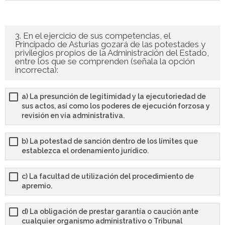
- - TEST de Administrativo Comunidad de Madrid 2026
- Comun. Valenciana
3. En el ejercicio de sus competencias, el
Principado de Asturias gozará de las potestades y
- - TEST de Auxiliar Administrativo Generalitat Valenciana
privilegios propios de la Administración del Estado,
entre los que se comprenden (señala la opción
2026
incorrecta):
- - TEST de Administrativo Generalitat Valenciana 2026
a) La presunción de legitimidad y la ejecutoriedad de
sus actos, así como los poderes de ejecución forzosa y
- - Oposición ADMINISTRATIVO de la GENERALITAT
revisión en vía administrativa.
VALENCIANA – Turno Libre 2025
b) La potestad de sanción dentro de los límites que
Tu Carrito
establezca el ordenamiento jurídico.
FAQS – Preguntas Frecuentes
c) La facultad de utilización del procedimiento de
apremio.
0 productos
0,00 €
d) La obligación de prestar garantía o caución ante
cualquier organismo administrativo o Tribunal