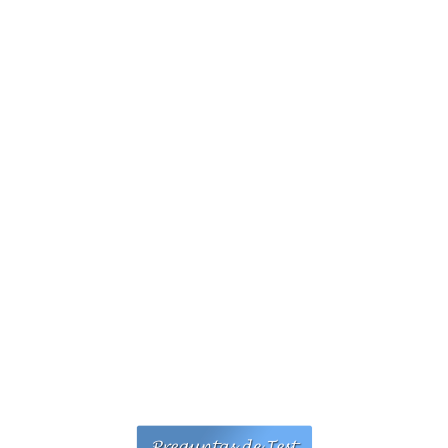
Personalidad Jurídica PROPIA
- La Administración Pública en La Constitución
- Qué se entiende por CONSOLIDACIÓN y por
ESTABILIZACIÓN de Empleo
TIENDA Test PDF
CONVOCATORIAS
- TEST de Auxilio Judicial 2026
- OPOSICIÓN Auxilio Judicial, turno libre – 2025
- OPOSICIÓN Tramitación procesal y Administrativa –
2025
- OPOSICIÓN Gestión Procesal, turno libre – 2025