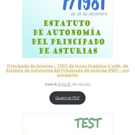
Principado de Asturias – TEST de la Ley Orgánica 7/1981, de
Estatuto de Autonomía del Principado de Asturias (PDF) – 110
preguntas
El
El
7,00
€
6,50
€
IVA incluido
precio
precio
original
actual
Quiero el PDF
era:
es:
7,00 €.
6,50 €.