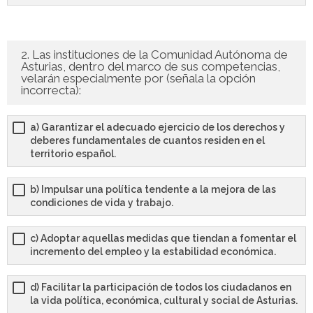
- - OPOSICIÓN Auxiliar Administrativo SESCAM – Libre –
2025
2. Las instituciones de la Comunidad Autónoma de
Asturias, dentro del marco de sus competencias,
- - OPOSICIÓN Auxiliar de Enfermería TCAE SESCAM,
velarán especialmente por (señala la opción
Castilla-La Mancha – Libre – 2025
incorrecta):
- - OPOSICIÓN Celador SESCAM – Libre – 2025
a) Garantizar el adecuado ejercicio de los derechos y
deberes fundamentales de cuantos residen en el
- - OPOSICIÓN Enfermero SESCAM – Libre – 2025
territorio español.
- - OPOSICIÓN Cuerpo Auxiliar Administración General
b) Impulsar una política tendente a la mejora de las
Castilla La – Mancha, turno libre – 2025
condiciones de vida y trabajo.
- Comun. Madrid
c) Adoptar aquellas medidas que tiendan a fomentar el
incremento del empleo y la estabilidad económica.
- - TEST de Auxiliar Administrativo Comunidad de
Madrid 2026
d) Facilitar la participación de todos los ciudadanos en
la vida política, económica, cultural y social de Asturias.