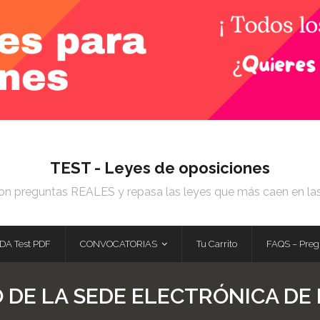
TEST - Leyes de oposiciones
on preguntas REALES y repasa las leyes que más caen en la
DA Test PDF
CONVOCATORIAS
Tu Carrito
FAQS – Preg
DE LA SEDE ELECTRÓNICA DE 