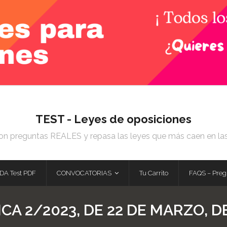
TEST - Leyes de oposiciones
on preguntas REALES y repasa las leyes que más caen en la
DA Test PDF
CONVOCATORIAS
Tu Carrito
FAQS – Preg
CA 2/2023, DE 22 DE MARZO, D