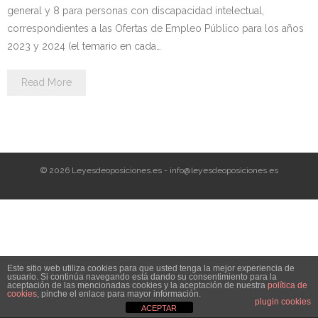
Personalidad Jurídica PROPIA
general y 8 para personas con discapacidad intelectual,
correspondientes a las Ofertas de Empleo Público para los años
- La Administración Pública en La Constitución
2023 y 2024 (el temario en cada…
- Qué se entiende por CONSOLIDACIÓN y por
Read More
ESTABILIZACIÓN de Empleo
TIENDA Test PDF
CONVOCATORIAS
© 2026 Leyesdeoposiciones.es - info@leyesdeoposiciones.es
- TEST de Auxilio Judicial 2026
- OPOSICIÓN Auxilio Judicial, turno libre – 2025
- OPOSICIÓN Tramitación procesal y Administrativa –
Este sitio web utiliza cookies para que usted tenga la mejor experiencia de
2025
usuario. Si continúa navegando está dando su consentimiento para la
aceptación de las mencionadas cookies y la aceptación de nuestra
política de
cookies
, pinche el enlace para mayor información.
- OPOSICIÓN Gestión Procesal, turno libre – 2025
plugin cookies
ACEPTAR