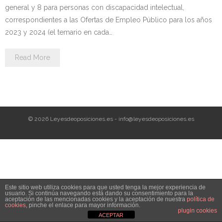
Personalidad Jurídica PROPIA
general y 8 para personas con discapacidad intelectual,
correspondientes a las Ofertas de Empleo Público para los años
- La Administración Pública en La Constitución
2023 y 2024 (el temario en cada…
- Qué se entiende por CONSOLIDACIÓN y por
Read More
ESTABILIZACIÓN de Empleo
TIENDA Test PDF
CONVOCATORIAS
© 2026 Leyesdeoposiciones.es - info@leyesdeoposiciones.es
- TEST de Auxilio Judicial 2026
- OPOSICIÓN Auxilio Judicial, turno libre – 2025
- OPOSICIÓN Tramitación procesal y Administrativa –
Este sitio web utiliza cookies para que usted tenga la mejor experiencia de
2025
usuario. Si continúa navegando está dando su consentimiento para la
aceptación de las mencionadas cookies y la aceptación de nuestra
política de
cookies
, pinche el enlace para mayor información.
- OPOSICIÓN Gestión Procesal, turno libre – 2025
plugin cookies
ACEPTAR