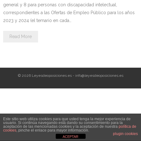
Personalidad Jurídica PROPIA
general y 8 para personas con discapacidad intelectual,
correspondientes a las Ofertas de Empleo Público para los años
- La Administración Pública en La Constitución
2023 y 2024 (el temario en cada…
- Qué se entiende por CONSOLIDACIÓN y por
Read More
ESTABILIZACIÓN de Empleo
TIENDA Test PDF
CONVOCATORIAS
© 2026 Leyesdeoposiciones.es - info@leyesdeoposiciones.es
- TEST de Auxilio Judicial 2026
- OPOSICIÓN Auxilio Judicial, turno libre – 2025
- OPOSICIÓN Tramitación procesal y Administrativa –
Este sitio web utiliza cookies para que usted tenga la mejor experiencia de
2025
usuario. Si continúa navegando está dando su consentimiento para la
aceptación de las mencionadas cookies y la aceptación de nuestra
política de
cookies
, pinche el enlace para mayor información.
- OPOSICIÓN Gestión Procesal, turno libre – 2025
plugin cookies
ACEPTAR