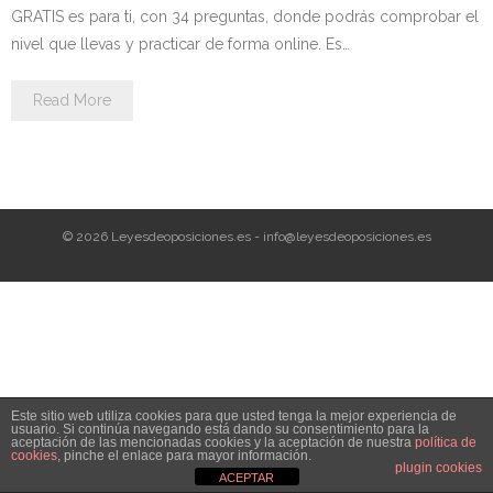
Personalidad Jurídica PROPIA
GRATIS es para ti, con 34 preguntas, donde podrás comprobar el
nivel que llevas y practicar de forma online. Es…
- La Administración Pública en La Constitución
Read More
- Qué se entiende por CONSOLIDACIÓN y por
ESTABILIZACIÓN de Empleo
TIENDA Test PDF
© 2026 Leyesdeoposiciones.es - info@leyesdeoposiciones.es
CONVOCATORIAS
- TEST de Auxilio Judicial 2026
- OPOSICIÓN Auxilio Judicial, turno libre – 2025
- OPOSICIÓN Tramitación procesal y Administrativa –
Este sitio web utiliza cookies para que usted tenga la mejor experiencia de
2025
usuario. Si continúa navegando está dando su consentimiento para la
aceptación de las mencionadas cookies y la aceptación de nuestra
política de
cookies
, pinche el enlace para mayor información.
- OPOSICIÓN Gestión Procesal, turno libre – 2025
plugin cookies
ACEPTAR