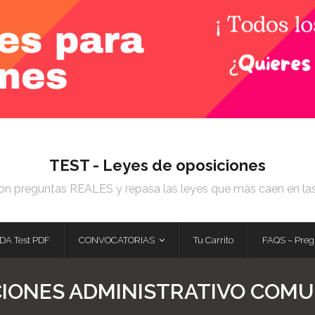
TEST - Leyes de oposiciones
on preguntas REALES y repasa las leyes que más caen en la
DA Test PDF
CONVOCATORIAS
Tu Carrito
FAQS – Preg
CIONES ADMINISTRATIVO COM