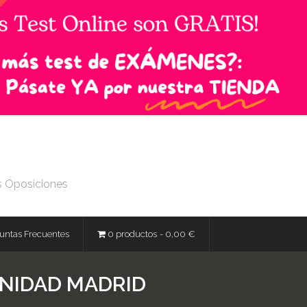
s Oposiciones
untas Frecuentes
0 productos
0,00 €
UNIDAD MADRID